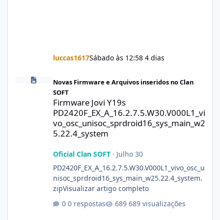
luccas1617
Sábado às 12:58
4 dias
Firmware Jovi Y19s PD2420F_EX_A_16.2.7.5.W30.V000L1_vivo_osc
Novas Firmware e Arquivos inseridos no Clan
SOFT
Firmware Jovi Y19s
PD2420F_EX_A_16.2.7.5.W30.V000L1_vi
vo_osc_unisoc_sprdroid16_sys_main_w2
5.22.4_system
Oficial Clan SOFT
·
Julho 30
PD2420F_EX_A_16.2.7.5.W30.V000L1_vivo_osc_u
nisoc_sprdroid16_sys_main_w25.22.4_system.
zipVisualizar artigo completo
0 respostas
689 visualizações