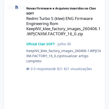
Redmi Turbo 5 (klee) ENG Firmware Engineering Rom KeepNV_k
Novas Firmware e Arquivos inseridos no Clan
SOFT
Redmi Turbo 5 (klee) ENG Firmware
Engineering Rom
KeepNV_klee_factory_images_260406.1
.WPJCNXM.FACTORY_16_0.zip
Oficial Clan SOFT
·
Julho 30
KeepNV_klee_factory_images_260406.1.WPJCN
XM.FACTORY_16_0.zipVisualizar artigo
completo
0 respostas
821 visualizações