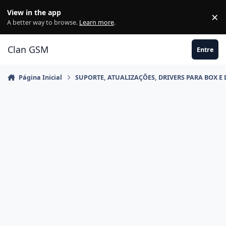
Ir para conteúdo
View in the app
×
Di
A better way to browse.
Learn more
.
Clan GSM
Entre
Página Inicial
SUPORTE, ATUALIZAÇÕES, DRIVERS PARA BOX E