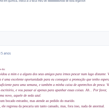
hd em quimica, indica ai a facul meu vei kkkkkkkkkshow de bola.legal564
15 anos
e diz:
vidou a mim e a alguns dos seus amigos para irmos pescar num lago distante.
a é uma excelente oportunidade para eu conseguir a promoção que tenho esper
suficiente para uma semana, e também a minha caixa de apetrechos de pesca. 
 escritório, e vou passar aí apenas para apanhar essas coisas. Ah... Por favor,
ma novo, aquele de seda azul.
 um bocado estranho, mas atende ao pedido do marido.
ele regressa da pescaria um tanto cansado, mas, fora isso, nada de anormal.