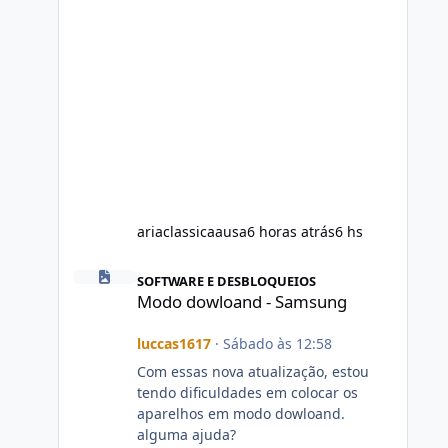
ariaclassicaausa
6 horas atrás
6 hs
Modo dowloand - Samsung
SOFTWARE E DESBLOQUEIOS
Modo dowloand - Samsung
luccas1617
·
Sábado às 12:58
Com essas nova atualização, estou
tendo dificuldades em colocar os
aparelhos em modo dowloand.
alguma ajuda?