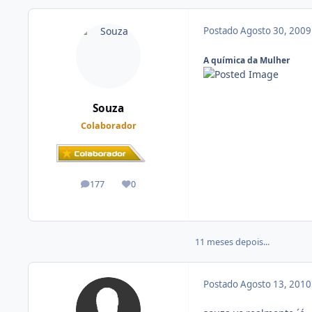
Postado
Agosto 30, 200
A química da Mulher
Souza
Colaborador
177
0
posts
Reputação
11 meses depois...
Postado
Agosto 13, 201