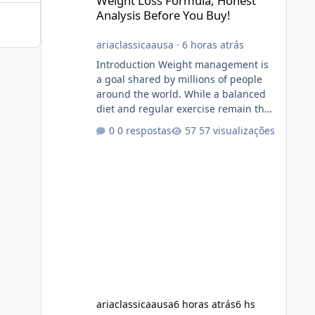
Weight Loss Formula, Honest
Analysis Before You Buy!
ariaclassicaausa
·
6 horas atrás
Introduction Weight management is
a goal shared by millions of people
around the world. While a balanced
diet and regular exercise remain the
foundation of healthy weight loss,
0 respostas
57 visualizações
many individuals also explore dietary
supplements for additional support.
One product that has attracted
attention is Alka Slim, a weight loss
supplement marketed to help
support metabolism, energy levels,
and fat management. This article
provides a neutral and informative
overview of Alka Slim. It explains what
the suppl
ariaclassicaausa
6 horas atrás
6 hs