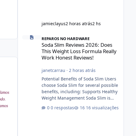
jamieclayus
2 horas atrás
2 hs
Soda Slim Reviews 2026: Does This Weight Loss Formula R
REPAROS NO HARDWARE
Soda Slim Reviews 2026: Does
This Weight Loss Formula Really
Work Honest Reviews!
janetcarrau
·
2 horas atrás
Potential Benefits of Soda Slim Users
choose Soda Slim for several possible
benefits, including: Supports Healthy
 Vamos
Weight Management Soda Slim is
ado.
designed to complement Soda Slim
Vamos
0 respostas
16 visualizações
eating and regular exercise rather
than replace them. Encourages
Energy Some ingredients may help
maintain normal energy production