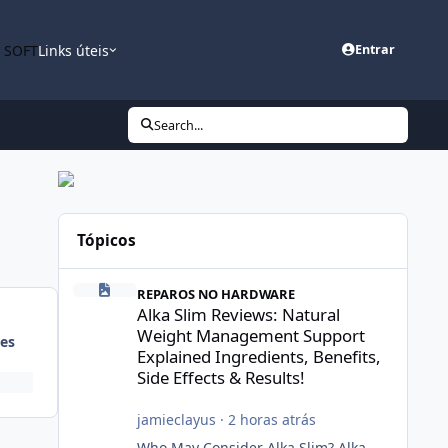
n SOFT
Links úteis
Entrar
Search...
Tópicos
Alka Slim Reviews: Natural Weight Management Support Exp
REPAROS NO HARDWARE
Alka Slim Reviews: Natural
Weight Management Support
es
Explained Ingredients, Benefits,
Side Effects & Results!
jamieclayus
·
2 horas atrás
Who May Consider Alka Slim? Alka