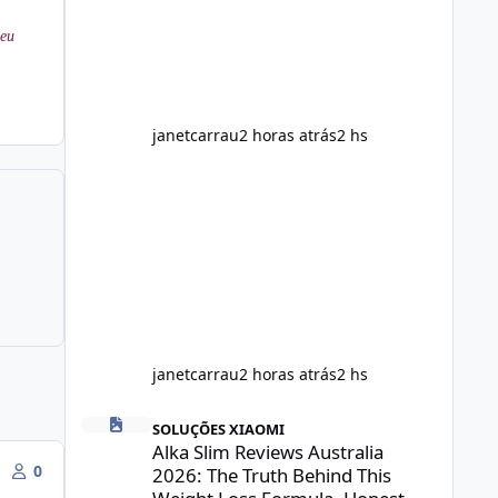
throughout the day. Helps Reduce
Cravings Certain ingredients may
meu
promote feelings of fullness when
combined with balanced meals.
Supports Metabolism Natural
ingredients may assist the body'
janetcarrau
2 horas atrás
2 hs
janetcarrau
2 horas atrás
2 hs
Alka Slim Reviews Australia 2026: The Truth Behind This 
SOLUÇÕES XIAOMI
Alka Slim Reviews Australia
0
2026: The Truth Behind This