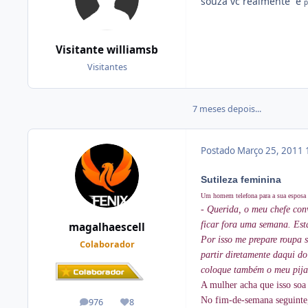
souza vc realmente ´é
p
Visitante williamsb
Visitantes
7 meses depois...
Postado
Março 25, 2011
Sutileza feminina
Um homem telefona para a sua esposa 
- Querida, o meu chefe con
ficar fora uma semana. Est
magalhaescell
Por isso me prepare roupa 
Colaborador
partir diretamente daqui do
coloque também o meu pija
A mulher acha que isso soa
No fim-de-semana seguinte, 
976
8
posts
Reputação