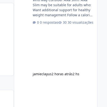
Slim may be suitable for adults who:
Want additional support for healthy
weight management Follow a calorie-
conscious diet Exercise regularly
0 respostas
30 visualizações
Prefer supplements containing plant-
based ingredients Want to
complement an existing wellness
routine It is not intended for children.
How to Use Alka Slim Always follow
the instructions Alka Slim Reviews
provided on the product label.
General recommendations include:
Take with water. Use consistently.
Combine with
jamieclayus
2 horas atrás
2 hs