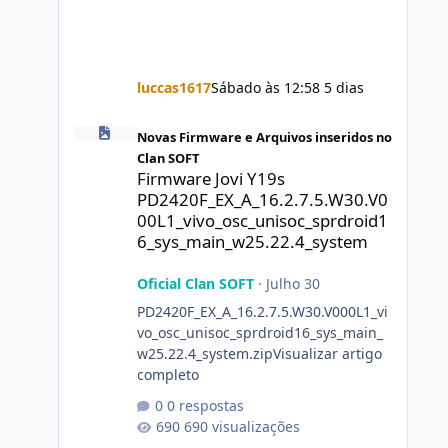
luccas1617
Sábado às 12:58
5 dias
Firmware Jovi Y19s PD2420F_EX_A_16.2.7.5.W30.V000L1_vi
Novas Firmware e Arquivos inseridos no
Clan SOFT
Firmware Jovi Y19s
PD2420F_EX_A_16.2.7.5.W30.V0
00L1_vivo_osc_unisoc_sprdroid1
6_sys_main_w25.22.4_system
Oficial Clan SOFT
·
Julho 30
PD2420F_EX_A_16.2.7.5.W30.V000L1_vi
vo_osc_unisoc_sprdroid16_sys_main_
w25.22.4_system.zipVisualizar artigo
completo
0 respostas
690 visualizações