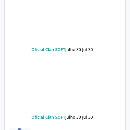
Oficial Clan SOFT
Julho 30
Jul 30
Oficial Clan SOFT
Julho 30
Jul 30
POCO X8 Pro (klee) ENG Firmware Engineering Rom KeepNV_kle