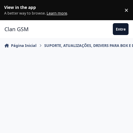
Ir para conteúdo
View in the app
×
Di
A better way to browse.
Learn more
.
Clan GSM
Entre
Página Inicial
SUPORTE, ATUALIZAÇÕES, DRIVERS PARA BOX E