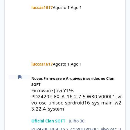
luccas1617
Agosto 1
Ago 1
luccas1617
Agosto 1
Ago 1
Firmware Jovi Y19s PD2420F_EX_A_16.2.7.5.W30.V000L1_vivo_osc
Novas Firmware e Arquivos inseridos no Clan
SOFT
Firmware Jovi Y19s
PD2420F_EX_A_16.2.7.5.W30.V000L1_vi
vo_osc_unisoc_sprdroid16_sys_main_w2
5.22.4_system
Oficial Clan SOFT
·
Julho 30
PD2420F_EX_A_16.2.7.5.W30.V000L1_vivo_osc_u