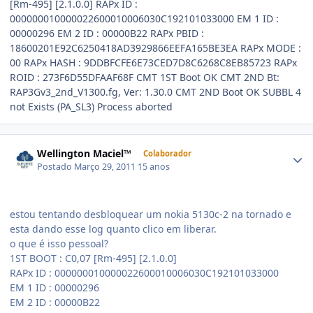
[Rm-495] [2.1.0.0] RAPx ID :
000000010000022600010006030C192101033000 EM 1 ID :
00000296 EM 2 ID : 00000B22 RAPx PBID :
18600201E92C6250418AD3929866EEFA165BE3EA RAPx MODE :
00 RAPx HASH : 9DDBFCFE6E73CED7D8C6268C8EB85723 RAPx
ROID : 273F6D55DFAAF68F CMT 1ST Boot OK CMT 2ND Bt:
RAP3Gv3_2nd_V1300.fg, Ver: 1.30.0 CMT 2ND Boot OK SUBBL 4
not Exists (PA_SL3) Process aborted
Wellington Maciel™
Colaborador
Postado
Março 29, 2011
15 anos
estou tentando desbloquear um nokia 5130c-2 na tornado e
esta dando esse log quanto clico em liberar.
o que é isso pessoal?
1ST BOOT : C0,07 [Rm-495] [2.1.0.0]
RAPx ID : 000000010000022600010006030C192101033000
EM 1 ID : 00000296
EM 2 ID : 00000B22