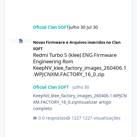
Oficial Clan SOFT
Julho 30
Jul 30
Redmi Turbo 5 (klee) ENG Firmware Engineering Rom KeepNV_k
Novas Firmware e Arquivos inseridos no Clan
SOFT
Redmi Turbo 5 (klee) ENG Firmware
Engineering Rom
KeepNV_klee_factory_images_260406.1
.WPJCNXM.FACTORY_16_0.zip
Oficial Clan SOFT
·
Julho 30
KeepNV_klee_factory_images_260406.1.WPJCN
XM.FACTORY_16_0.zipVisualizar artigo
completo
0 respostas
1227 visualizações