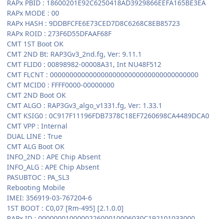
RAPx PBID : 18600201E92C6250418AD3929866EEFA165BE3EA
RAPx MODE : 00
RAPx HASH : 9DDBFCFE6E73CED7D8C6268C8EB85723
RAPx ROID : 273F6D55DFAAF68F
CMT 1ST Boot OK
CMT 2ND Bt: RAP3Gv3_2nd.fg, Ver: 9.11.1
CMT FLID0 : 00898982-00008A31, Int NU48F512
CMT FLCNT : 00000000000000000000000000000000000000
CMT MCID0 : FFFF0000-00000000
CMT 2ND Boot OK
CMT ALGO : RAP3Gv3_algo_v1331.fg, Ver: 1.33.1
CMT KSIG0 : 0C917F11196FDB7378C18EF7260698CA4489DCA0
CMT VPP : Internal
DUAL LINE : True
CMT ALG Boot OK
INFO_2ND : APE Chip Absent
INFO_ALG : APE Chip Absent
PASUBTOC : PA_SL3
Rebooting Mobile
IMEI: 356919-03-767204-6
1ST BOOT : C0,07 [Rm-495] [2.1.0.0]
RAPx ID : 000000010000022600010006030C192101033000