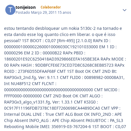
tonijeison
Colaborador
Postado
Março 29, 2011
15 anos
estou tentando desbloquear um nokia 5130c-2 na tornado e
esta dando esse log quanto clico em liberar. o que é isso
pessoal? 1ST BOOT : C0,07 [Rm-495] [2.1.0.0] RAPx ID :
000000010000022600010006030C192101033000 EM 1 ID :
00000296 EM 2 ID : 00000B22 RAPx PBID :
18600201E92C6250418AD3929866EEFA165BE3EA RAPx MODE :
00 RAPx HASH : 9DDBFCFE6E73CED7D8C6268C8EB85723 RAPx
ROID : 273F6D55DFAAF68F CMT 1ST Boot OK CMT 2ND Bt:
RAP3Gv3_2nd.fg, Ver: 9.11.1 CMT FLID0 : 00898982-00008A31,
Int NU48F512 CMT FLCNT :
00000000000000000000000000000000000000 CMT MCID0 :
FFFF0000-00000000 CMT 2ND Boot OK CMT ALGO :
RAP3Gv3_algo_v1331.fg, Ver: 1.33.1 CMT KSIG0 :
0C917F11196FDB7378C18EF7260698CA4489DCA0 CMT VPP :
Internal DUAL LINE : True CMT ALG Boot OK INFO_2ND : APE
Chip Absent INFO_ALG : APE Chip Absent PASUBTOC : PA_SL3
Rebooting Mobile IMEI: 356919-03-767204-6 1ST BOOT : C0,07