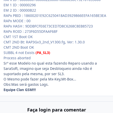
EM 1 ID : 00000296
EM 2 ID : 00000B22
RAPx PBID : 18600201E92C6250418AD3929866EEFA165BE3EA
RAPx MODE : 00
RAPx HASH : 9DDBFCFE6E73CED7D8C6268C8EB85723
RAPx ROID : 273F6D55DFAAF68F
CMT 1ST Boot OK
CMT 2ND Bt: RAP3Gv3_2nd_V1300.fg, Ver: 1.30.0
CMT 2ND Boot OK
SUBBL 4 not Exists
(PA_SL3)
Process aborted
Srº esse Modelo no qual esta fazendo Reparo usando a
SaraSoft, imagino que seja Desbloqueio ainda não é
suportado pela mesma, por ser SL3.
O Mesmo pode fazer pela Mx-Key,Mt-Box...
Obs:Mas será gastos Logs.
Equipe Clan GSM!!!
Faça login para comentar