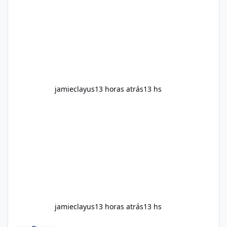
follow the instructions Alka Slim Reviews
provided on the product label. General
recommendations include: Take with water.
Use consistently. Combine with
jamieclayus
13 horas atrás
13 hs
jamieclayus
13 horas atrás
13 hs
Soda Slim Reviews 2026: Does This Weight Loss Formula Really 