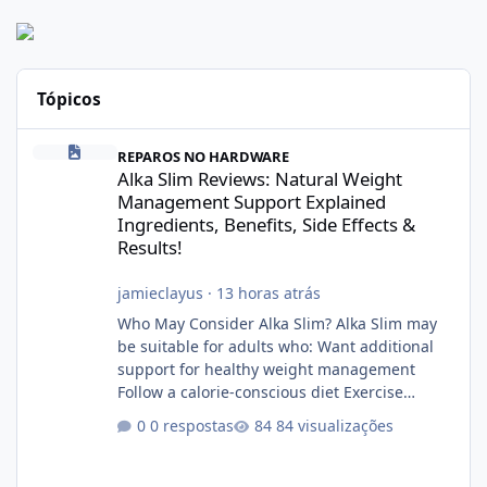
Tópicos
Alka Slim Reviews: Natural Weight Management Support Explained
REPAROS NO HARDWARE
Alka Slim Reviews: Natural Weight
Management Support Explained
Ingredients, Benefits, Side Effects &
Results!
jamieclayus
·
13 horas atrás
Who May Consider Alka Slim? Alka Slim may
be suitable for adults who: Want additional
support for healthy weight management
Follow a calorie-conscious diet Exercise
regularly Prefer supplements containing
0 respostas
84 visualizações
plant-based ingredients Want to complement
an existing wellness routine It is not intended
for children. How to Use Alka Slim Always