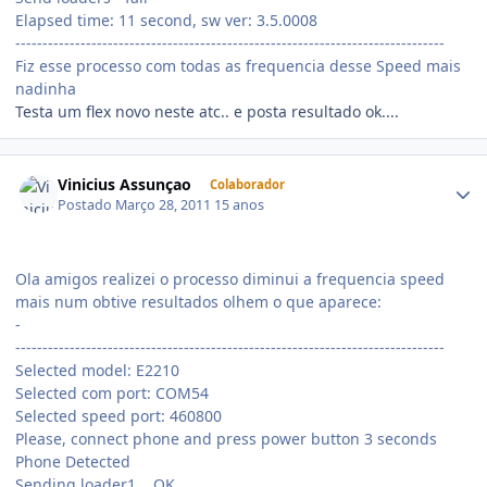
Elapsed time: 11 second, sw ver: 3.5.0008
-------------------------------------------------------------------------------
Fiz esse processo com todas as frequencia desse Speed mais
nadinha
Testa um flex novo neste atc.. e posta resultado ok....
Vinicius Assunçao
Colaborador
Postado
Março 28, 2011
15 anos
Ola amigos realizei o processo diminui a frequencia speed
mais num obtive resultados olhem o que aparece:
-
-------------------------------------------------------------------------------
Selected model: E2210
Selected com port: COM54
Selected speed port: 460800
Please, connect phone and press power button 3 seconds
Phone Detected
Sending loader1... OK