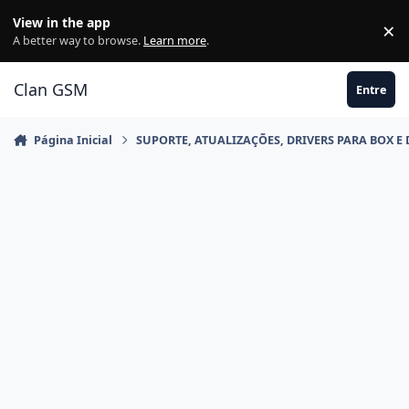
Ir para conteúdo
View in the app
×
Di
A better way to browse.
Learn more
.
Clan GSM
Entre
Página Inicial
SUPORTE, ATUALIZAÇÕES, DRIVERS PARA BOX E