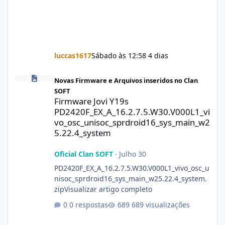
luccas1617
Sábado às 12:58
4 dias
Firmware Jovi Y19s PD2420F_EX_A_16.2.7.5.W30.V000L1_vivo_osc
Novas Firmware e Arquivos inseridos no Clan
SOFT
Firmware Jovi Y19s
PD2420F_EX_A_16.2.7.5.W30.V000L1_vi
vo_osc_unisoc_sprdroid16_sys_main_w2
5.22.4_system
Oficial Clan SOFT
·
Julho 30
PD2420F_EX_A_16.2.7.5.W30.V000L1_vivo_osc_u
nisoc_sprdroid16_sys_main_w25.22.4_system.
zipVisualizar artigo completo
0 respostas
689 visualizações