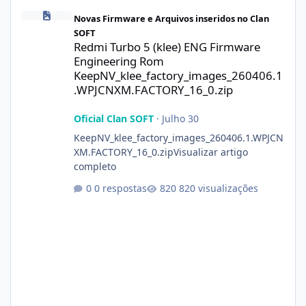
Redmi Turbo 5 (klee) ENG Firmware Engineering Rom KeepNV_k
Novas Firmware e Arquivos inseridos no Clan
SOFT
Redmi Turbo 5 (klee) ENG Firmware
Engineering Rom
KeepNV_klee_factory_images_260406.1
.WPJCNXM.FACTORY_16_0.zip
Oficial Clan SOFT
·
Julho 30
KeepNV_klee_factory_images_260406.1.WPJCN
XM.FACTORY_16_0.zipVisualizar artigo
completo
0 respostas
820 visualizações