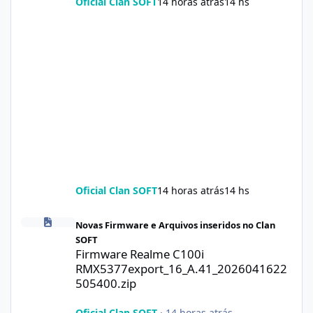
Oficial Clan SOFT
14 horas atrás
14 hs
Oficial Clan SOFT
14 horas atrás
14 hs
Firmware Realme C100i RMX5377export_16_A.41_2026041622505
Novas Firmware e Arquivos inseridos no Clan
SOFT
Firmware Realme C100i
RMX5377export_16_A.41_2026041622
505400.zip
Oficial Clan SOFT
·
14 horas atrás