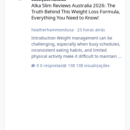
Alka Slim Reviews Australia 2026: The
Truth Behind This Weight Loss Formula,
Everything You Need to Know!
heatherhammondusa
·
23 horas atrás
Introduction Weight management can be
challenging, especially when busy schedules,
inconsistent eating habits, and limited
physical activity make it difficult to maintain a
healthy routine. As a result, many people look
0 respostas
138 visualizações
for dietary supplements that may
complement their efforts to lose weight. Alka
Slim is marketed as a weight-management
supplement designed for people who want
additional support while working toward their
fitness and weight goals. But an important
question remains: Does Alka Slim