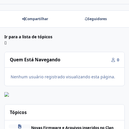
Compartilhar
Seguidores
Ir para a lista de tópicos
Quem Está Navegando
0
Nenhum usuário registrado visualizando esta página.
Tópicos
Firmware Realme C100i RMX5377export_16_A.41_2026041622505
Novas Firmware e Arquivos inseridos no Clan