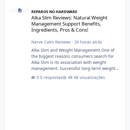
Alka Slim Reviews: Natural Weight Management Support Benefits
REPAROS NO HARDWARE
Alka Slim Reviews: Natural Weight
Management Support Benefits,
Ingredients, Pros & Cons!
Nerve Calm Reviews
·
20 horas atrás
Alka Slim and Weight Management One of
the biggest reasons consumers search for
Alka Slim is its association with weight
management. Successful long-term weight
management typically depends on
0 respostas
48 visualizações
consistency rather than quick fixes. A
sustainable routine may include eating
nutrient-dense foods, controlling portions,
reducing excessive intake of highly processed
foods, staying active, sleeping adequately,
and managing stress. If Alka Slim is
incorporated into such a routine, users
should still maint