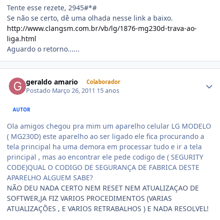
Tente esse rezete, 2945#*#
Se não se certo, dê uma olhada nesse link a baixo.
http://www.clangsm.com.br/vb/lg/1876-mg230d-trava-ao-
liga.html
Aguardo o retorno......
geraldo amario
Colaborador
Postado
Março 26, 2011
15 anos
AUTOR
Ola amigos chegou pra mim um aparelho celular LG MODELO
( MG230D) este aparelho ao ser ligado ele fica procurando a
tela principal ha uma demora em processar tudo e ir a tela
principal , mas ao encontrar ele pede codigo de ( SEGURITY
CODE)QUAL O CODIGO DE SEGURANÇA DE FABRICA DESTE
APARELHO ALGUEM SABE?
NÃO DEU NADA CERTO NEM RESET NEM ATUALIZAÇAO DE
SOFTWER,JA FIZ VARIOS PROCEDIMENTOS (VARIAS
ATUALIZAÇÕES , E VARIOS RETRABALHOS ) E NADA RESOLVEL!