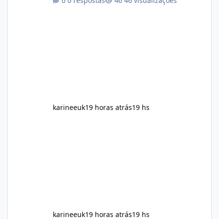
0 respostas
46 visualizações
maintain, depending on its ingredients and
the individual using it. Nevertheless, Soda
Slim weight loss results are not guaranteed.
Body weight is affected by many factors,
including calorie intake, activity level, age,
sleep, genetics, medications, and metabolic
health. This means two peopl
karineeuk
19 horas atrás
19 hs
karineeuk
19 horas atrás
19 hs