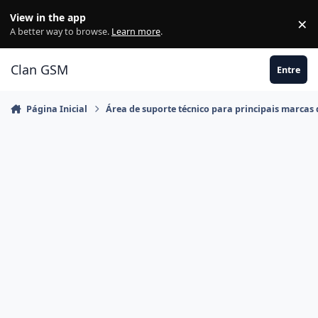
Ir para conteúdo
View in the app
×
Di
A better way to browse.
Learn more
.
Clan GSM
Entre
Página Inicial
Área de suporte técnico para principais marcas