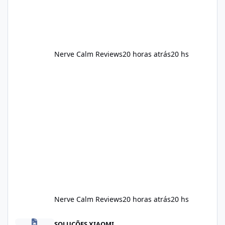
Nerve Calm Reviews
20 horas atrás
20 hs
Nerve Calm Reviews
20 horas atrás
20 hs
Alka Slim Reviews Australia 2026: The Truth Behind This Weight
SOLUÇÕES XIAOMI