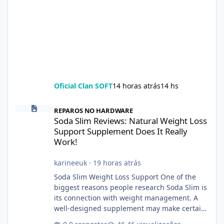
Oficial Clan SOFT
14 horas atrás
14 hs
Soda Slim Reviews: Natural Weight Loss Support Supplement Doe
REPAROS NO HARDWARE
Soda Slim Reviews: Natural Weight Loss
Support Supplement Does It Really
Work!
karineeuk
·
19 horas atrás
Soda Slim Weight Loss Support One of the
biggest reasons people research Soda Slim is
its connection with weight management. A
well-designed supplement may make certain
aspects of a healthy routine easier to