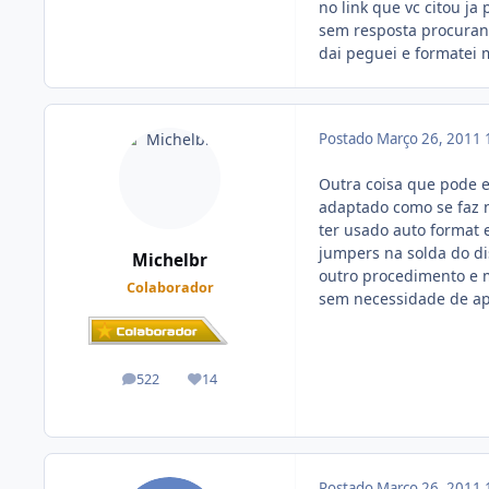
no link que vc citou ja
sem resposta procurand
dai peguei e formatei 
Postado
Março 26, 2011
Outra coisa que pode e
adaptado como se faz 
ter usado auto format 
jumpers na solda do di
Michelbr
outro procedimento e m
Colaborador
sem necessidade de apl
522
14
posts
Reputação
Postado
Março 26, 2011