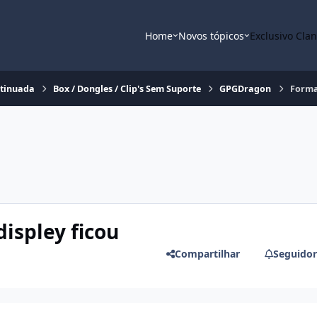
Home
Novos tópicos
Exclusivo Cla
ntinuada
Box / Dongles / Clip's Sem Suporte
GPGDragon
Format
ispley ficou
Compartilhar
Seguidor