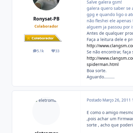
Salve galera gsm!
galera quero saber se 
gpg e quando ligo o at
Ronysat-PB
não fleshei ele apenas f
Colaborador
alguem ja passou por i
Antes de qualquer pro
Faça a leitura dele e 
http://www.clangsm.c
5.1k
33
Se não encontrar, faça s
posts
Reputação
http://www.clangsm.co
spiderman.html
Boa sorte.
Aguardo.........
Postado
Março 26, 2011
E como o amigo mesmo 
,pois achar um Firmwar
sorte , acho que poderi