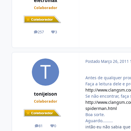
eletromax
Colaborador
257
3
posts
Reputação
Postado
Março 26, 2011
Antes de qualquer pro
Faça a leitura dele e 
http://www.clangsm.c
tonijeison
Se não encontrar, faça s
Colaborador
http://www.clangsm.co
spiderman.html
Boa sorte.
Aguardo.........
81
0
intão eu não sabia que
posts
Reputação