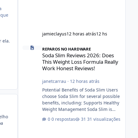
a
 que
jamieclayus
12 horas atrás
12 hs
 ela.
Soda Slim Reviews 2026: Does This Weight Loss Formula R
REPAROS NO HARDWARE
Soda Slim Reviews 2026: Does
This Weight Loss Formula Really
Work Honest Reviews!
janetcarrau
·
12 horas atrás
Potential Benefits of Soda Slim Users
choose Soda Slim for several possible
benefits, including: Supports Healthy
Weight Management Soda Slim is
designed to complement Soda Slim
elho
0 respostas
31 visualizações
eating and regular exercise rather
oa
than replace them. Encourages
Energy Some ingredients may help