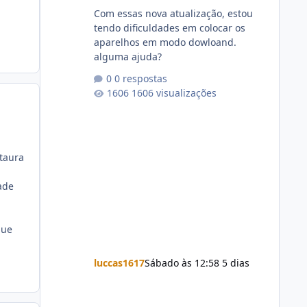
Com essas nova atualização, estou
a
tendo dificuldades em colocar os
aparelhos em modo dowloand.
alguma ajuda?
0 respostas
1606 visualizações
taura
ade
que
luccas1617
Sábado às 12:58
5 dias