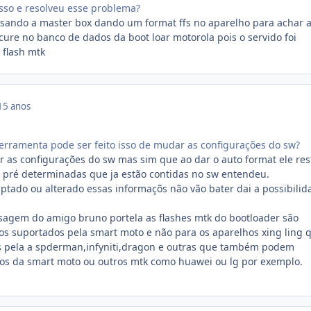
sso e resolveu esse problema?
 usando a master box dando um format ffs no aparelho para achar 
cure no banco de dados da boot loar motorola pois o servido foi
 flash mtk
15 anos
rramenta pode ser feito isso de mudar as configurações do sw?
 as configurações do sw mas sim que ao dar o auto format ele res
 pré determinadas que ja estão contidas no sw entendeu.
aptado ou alterado essas informaçõs não vão bater dai a possibilid
sagem do amigo bruno portela as flashes mtk do bootloader são
os suportados pela smart moto e não para os aparelhos xing ling 
s pela a spderman,infyniti,dragon e outras que também podem
hos da smart moto ou outros mtk como huawei ou lg por exemplo.