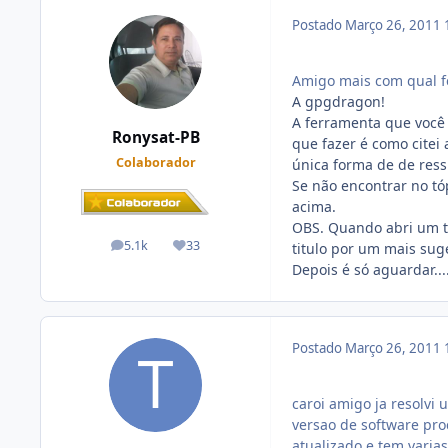
Postado
Março 26, 2011
Amigo mais com qual fe
A gpgdragon!
A ferramenta que você 
Ronysat-PB
que fazer é como citei
Colaborador
única forma de de ressu
Se não encontrar no tóp
acima.
OBS. Quando abri um t
5.1k
33
titulo por um mais suge
posts
Reputação
Depois é só aguardar....
Postado
Março 26, 2011
caroi amigo ja resolvi
versao de software pro
atualizado e tem varias