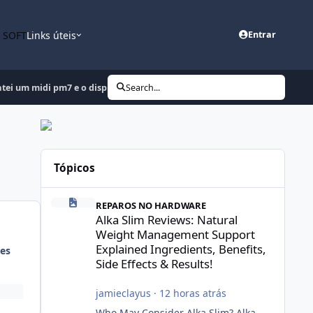
n SOFT
Links úteis
Entrar
ei um midi pm7 e o displey ficou invertido.
Search...
Tópicos
Alka Slim Reviews: Natural Weight Management Support Exp
REPAROS NO HARDWARE
Alka Slim Reviews: Natural
Weight Management Support
Explained Ingredients, Benefits,
es
Side Effects & Results!
jamieclayus
·
12 horas atrás
Who May Consider Alka Slim? Alka