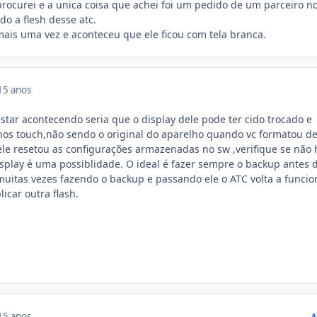
 procurei e a unica coisa que achei foi um pedido de um parceiro n
o a flesh desse atc.
mais uma vez e aconteceu que ele ficou com tela branca.
15 anos
star acontecendo seria que o display dele pode ter cido trocado e
nos touch,não sendo o original do aparelho quando vc formatou d
ele resetou as configurações armazenadas no sw ,verifique se não 
splay é uma possiblidade. O ideal é fazer sempre o backup antes 
uitas vezes fazendo o backup e passando ele o ATC volta a funcio
icar outra flash.
15 anos
A