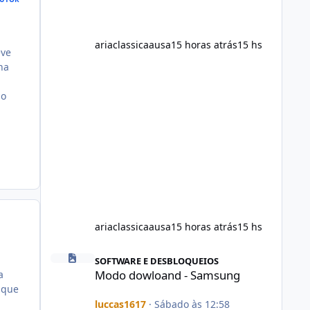
the suppl
ariaclassicaausa
15 horas atrás
15 hs
eve
ha
 o
ariaclassicaausa
15 horas atrás
15 hs
Modo dowloand - Samsung
SOFTWARE E DESBLOQUEIOS
Modo dowloand - Samsung
a
 que
luccas1617
·
Sábado às 12:58