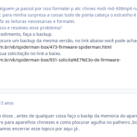
alguem ja passol por isso formatei p atc chines midi md-438mp6 n
c para minha surpresa a coisas tudo de ponta cabeça o estranho é
iz as leituras nessesarias e formatei.
sso e resolveu esse problema?
cedimento, faça o backup.
procure um backup da mesma versão, no link abaixo você pode achar
om.br/vb/spiderman-box/473-firmware-spiderman.html
ua solicitação no link a baixo.
m.br/vb/spiderman-box/931-solicita%E7%E3o-de-firmware-
15 anos
disse , antes de qualquer coisa faço o backp da memoria do apar
e para aparelhos chineses e como plocurar agulha no palheiro ,b
amos encerrar esse topico por aqui já .