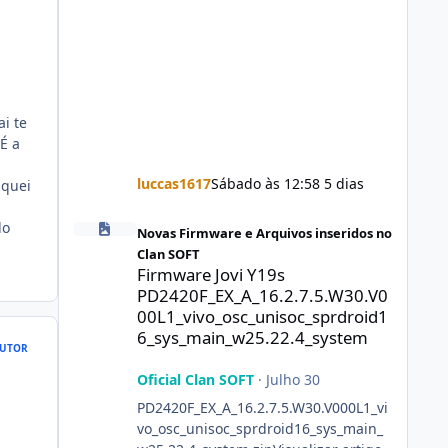
i te
É a
luccas1617
Sábado às 12:58
5 dias
iquei
Firmware Jovi Y19s PD2420F_EX_A_16.2.7.5.W30.V000L1_vi
do
Novas Firmware e Arquivos inseridos no
Clan SOFT
Firmware Jovi Y19s
PD2420F_EX_A_16.2.7.5.W30.V0
00L1_vivo_osc_unisoc_sprdroid1
6_sys_main_w25.22.4_system
UTOR
Oficial Clan SOFT
·
Julho 30
a
PD2420F_EX_A_16.2.7.5.W30.V000L1_vi
vo_osc_unisoc_sprdroid16_sys_main_