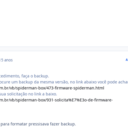
15 anos
A
cedimento, faça o backup.
procure um backup da mesma versão, no link abaixo você pode achar
om.br/vb/spiderman-box/473-firmware-spiderman.html
ua solicitação no link a baixo.
m.br/vb/spiderman-box/931-solicita%E7%E3o-de-firmware-
 para formatar pressisava fazer backup.