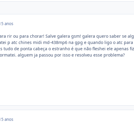
15 anos
para rir ou para chorar! Salve galera gsm! galera quero saber se a
matei p atc chines midi md-438mp6 na gpg e quando ligo o atc para
s tudo de ponta cabeça o estranho é que não fleshei ele apenas fiz
 formatei. alguem ja passou por isso e resolveu esse problema?
15 anos