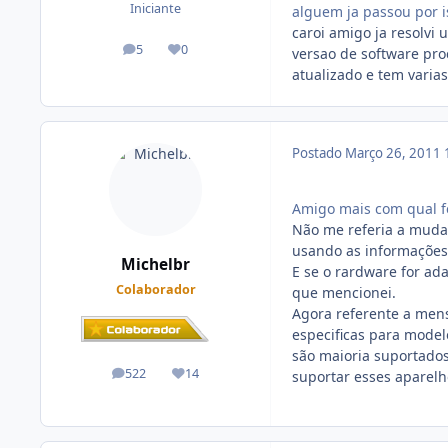
Iniciante
alguem ja passou por i
caroi amigo ja resolvi
5
0
versao de software pro
posts
Reputação
atualizado e tem varias
Postado
Março 26, 2011
Amigo mais com qual fe
Não me referia a mudar
usando as informações
Michelbr
E se o rardware for ad
Colaborador
que mencionei.
Agora referente a men
especificas para model
são maioria suportado
522
14
suportar esses aparel
posts
Reputação