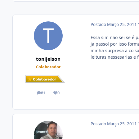
Postado
Março 25, 2011
Essa sim não sei se é 
ja passol por isso for
minha surpresa a coisa
leituras nessesarias e
tonijeison
Colaborador
81
0
posts
Reputação
Postado
Março 25, 2011