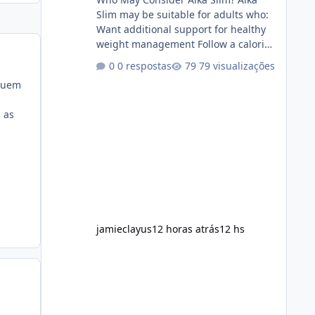
Slim may be suitable for adults who:
Want additional support for healthy
weight management Follow a calorie-
conscious diet Exercise regularly
0 respostas
79 visualizações
Prefer supplements containing plant-
lguem
based ingredients Want to
complement an existing wellness
 as
routine It is not intended for children.
How to Use Alka Slim Always follow
the instructions Alka Slim Reviews
provided on the product label.
General recommendations include:
Take with water. Use consistently.
Combine with
jamieclayus
12 horas atrás
12 hs