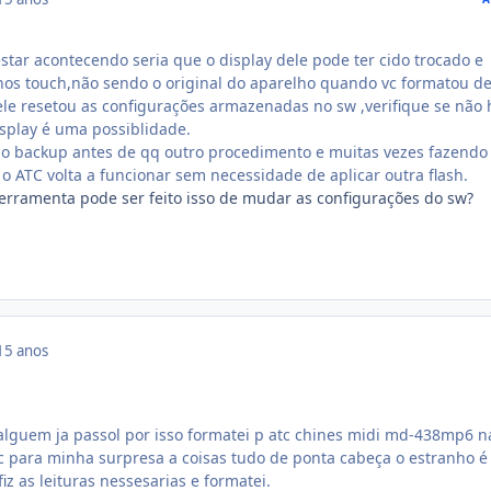
star acontecendo seria que o display dele pode ter cido trocado e
nos touch,não sendo o original do aparelho quando vc formatou d
ele resetou as configurações armazenadas no sw ,verifique se não 
splay é uma possiblidade.
 o backup antes de qq outro procedimento e muitas vezes fazendo
o ATC volta a funcionar sem necessidade de aplicar outra flash.
rramenta pode ser feito isso de mudar as configurações do sw?
15 anos
alguem ja passol por isso formatei p atc chines midi md-438mp6 n
c para minha surpresa a coisas tudo de ponta cabeça o estranho é
iz as leituras nessesarias e formatei.