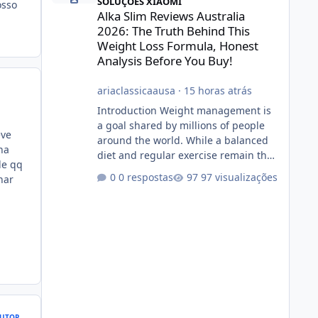
SOLUÇÕES XIAOMI
osso
Alka Slim Reviews Australia
2026: The Truth Behind This
Weight Loss Formula, Honest
Analysis Before You Buy!
ariaclassicaausa
·
15 horas atrás
Introduction Weight management is
a goal shared by millions of people
eve
around the world. While a balanced
ha
diet and regular exercise remain the
de qq
foundation of healthy weight loss,
0 respostas
97 visualizações
nar
many individuals also explore dietary
supplements for additional support.
One product that has attracted
attention is Alka Slim, a weight loss
supplement marketed to help
support metabolism, energy levels,
and fat management. This article
provides a neutral and informative
overview of Alka Slim. It explains what
UTOR