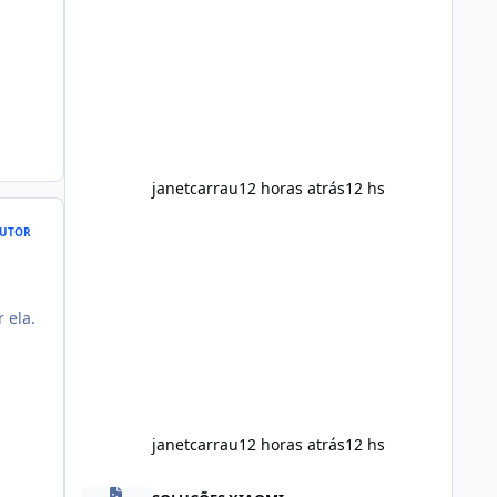
maintain normal energy production
throughout the day. Helps Reduce
Cravings Certain ingredients may
promote feelings of fullness when
combined with balanced meals.
Supports Metabolism Natural
ingredients may assist the body'
janetcarrau
12 horas atrás
12 hs
UTOR
 ela.
janetcarrau
12 horas atrás
12 hs
Alka Slim Reviews Australia 2026: The Truth Behind This 