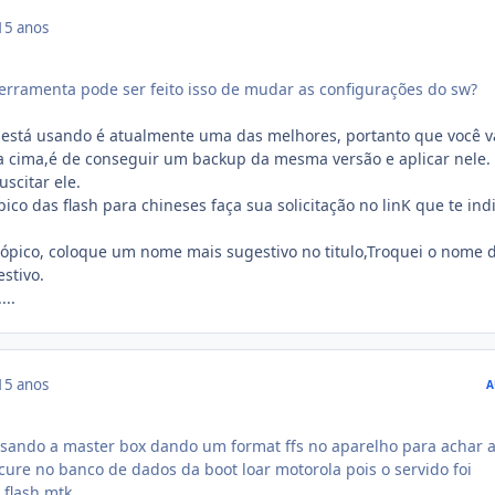
15 anos
rramenta pode ser feito isso de mudar as configurações do sw?
está usando é atualmente uma das melhores, portanto que você va
 a cima,é de conseguir um backup da mesma versão e aplicar nele. 
scitar ele.
ico das flash para chineses faça sua solicitação no linK que te ind
ópico, coloque um nome mais sugestivo no titulo,Troquei o nome 
stivo.
...
15 anos
A
 usando a master box dando um format ffs no aparelho para achar 
cure no banco de dados da boot loar motorola pois o servido foi
 flash mtk