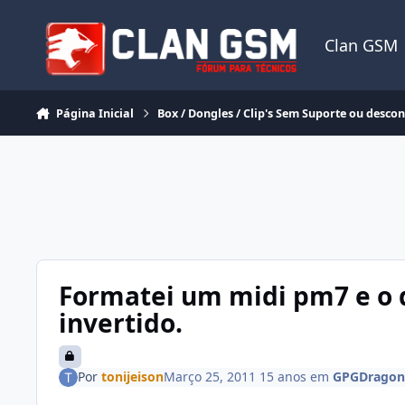
Ir para conteúdo
Clan GSM
Página Inicial
Box / Dongles / Clip's Sem Suporte ou desco
Formatei um midi pm7 e o d
invertido.
Por
tonijeison
Março 25, 2011
15 anos
em
GPGDragon