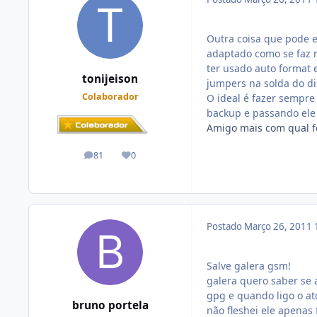
Outra coisa que pode e
adaptado como se faz 
ter usado auto format 
tonijeison
jumpers na solda do di
Colaborador
O ideal é fazer sempre
backup e passando ele 
Amigo mais com qual fe
81
0
posts
Reputação
Postado
Março 26, 2011
Salve galera gsm!
galera quero saber se 
gpg e quando ligo o at
bruno portela
não fleshei ele apenas f