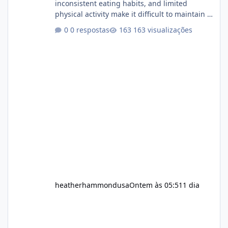
inconsistent eating habits, and limited
physical activity make it difficult to maintain a
healthy routine. As a result, many people look
0 respostas
163 visualizações
for dietary supplements that may
complement their efforts to lose weight. Alka
Slim is marketed as a weight-management
supplement designed for people who want
additional support while working toward their
fitness and weight goals. But an important
question remains: Does Alka Slim
heatherhammondusa
Ontem às 05:51
1 dia