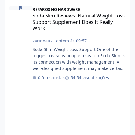
Soda Slim Reviews: Natural Weight Loss Support Supplement Doe
REPAROS NO HARDWARE
Soda Slim Reviews: Natural Weight Loss
Support Supplement Does It Really
Work!
karineeuk
·
ontem às 09:57
Soda Slim Weight Loss Support One of the
biggest reasons people research Soda Slim is
its connection with weight management. A
well-designed supplement may make certain
aspects of a healthy routine easier to
0 respostas
54 visualizações
maintain, depending on its ingredients and
the individual using it. Nevertheless, Soda
Slim weight loss results are not guaranteed.
Body weight is affected by many factors,
including calorie intake, activity level, age,
sleep, genetics, medications, and metabolic
health. This means two peopl