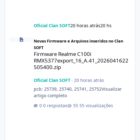
Oficial Clan SOFT
20 horas atrás
20 hs
Firmware Realme C100i RMX5377export_16_A.41_2026041622505
Novas Firmware e Arquivos inseridos no Clan
SOFT
Firmware Realme C100i
RMX5377export_16_A.41_2026041622
505400.zip
Oficial Clan SOFT
·
20 horas atrás
pcb: 25739, 25740, 25741, 25752Visualizar
artigo completo
0 respostas
55 visualizações