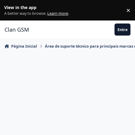
Ir para conteúdo
View in the app
×
Di
A better way to browse.
Learn more
.
Clan GSM
Entre
Página Inicial
Área de suporte técnico para principais marcas