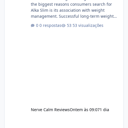
the biggest reasons consumers search for
Alka Slim is its association with weight
management. Successful long-term weight
management typically depends on
0 respostas
53 visualizações
consistency rather than quick fixes. A
sustainable routine may include eating
nutrient-dense foods, controlling portions,
reducing excessive intake of highly processed
foods, staying active, sleeping adequately,
and managing stress. If Alka Slim is
incorporated into such a routine, users
should still maint
Nerve Calm Reviews
Ontem às 09:07
1 dia