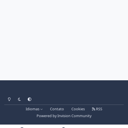
Light Mode
Dark Mode
System Preference
Idiomas
Contato
Cookies
RSS
Powered by
Invision Community