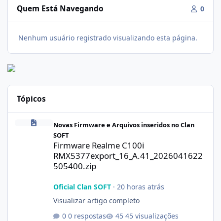
Quem Está Navegando
0
Nenhum usuário registrado visualizando esta página.
Tópicos
Firmware Realme C100i RMX5377export_16_A.41_2026041622505
Novas Firmware e Arquivos inseridos no Clan
SOFT
Firmware Realme C100i
RMX5377export_16_A.41_2026041622
505400.zip
Oficial Clan SOFT
·
20 horas atrás
Visualizar artigo completo
0 respostas
45 visualizações