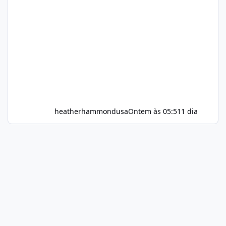
heatherhammondusa
Ontem às 05:51
1 dia