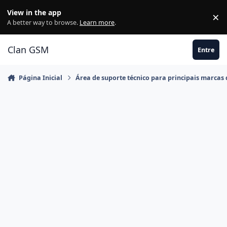
Ir para conteúdo
View in the app
×
Di
A better way to browse.
Learn more
.
Clan GSM
Entre
Página Inicial
Área de suporte técnico para principais marcas