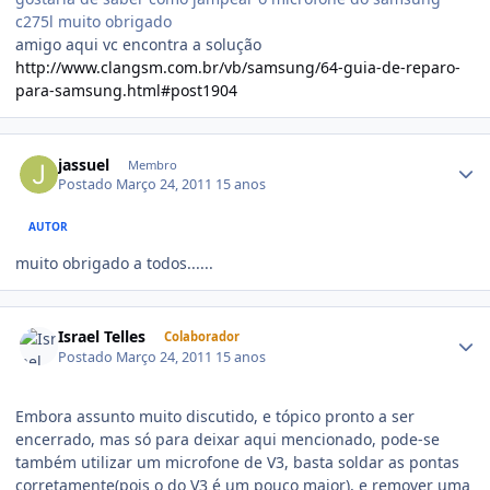
c275l muito obrigado
amigo aqui vc encontra a solução
http://www.clangsm.com.br/vb/samsung/64-guia-de-reparo-
para-samsung.html#post1904
jassuel
Membro
Postado
Março 24, 2011
15 anos
AUTOR
muito obrigado a todos......
Israel Telles
Colaborador
Postado
Março 24, 2011
15 anos
Embora assunto muito discutido, e tópico pronto a ser
encerrado, mas só para deixar aqui mencionado, pode-se
também utilizar um microfone de V3, basta soldar as pontas
corretamente(pois o do V3 é um pouco maior), e remover uma