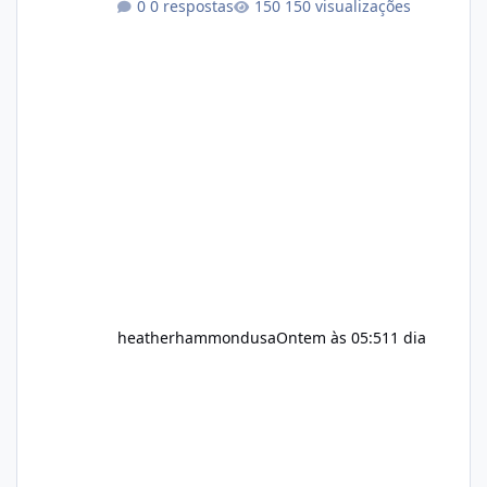
0 respostas
150 visualizações
for dietary supplements that may
complement their efforts to lose weight. Alka
Slim is marketed as a weight-management
supplement designed for people who want
additional support while working toward their
fitness and weight goals. But an important
question remains: Does Alka Slim
heatherhammondusa
Ontem às 05:51
1 dia