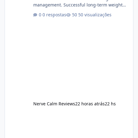
management. Successful long-term weight
management typically depends on
0 respostas
50 visualizações
consistency rather than quick fixes. A
sustainable routine may include eating
nutrient-dense foods, controlling portions,
reducing excessive intake of highly processed
foods, staying active, sleeping adequately,
and managing stress. If Alka Slim is
incorporated into such a routine, users
should still maint
Nerve Calm Reviews
22 horas atrás
22 hs