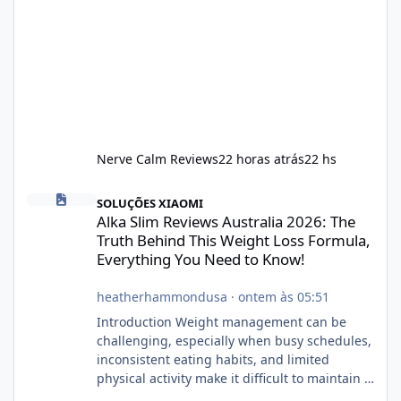
Nerve Calm Reviews
22 horas atrás
22 hs
Alka Slim Reviews Australia 2026: The Truth Behind This Weight
SOLUÇÕES XIAOMI
Alka Slim Reviews Australia 2026: The
Truth Behind This Weight Loss Formula,
Everything You Need to Know!
heatherhammondusa
·
ontem às 05:51
Introduction Weight management can be
challenging, especially when busy schedules,
inconsistent eating habits, and limited
physical activity make it difficult to maintain a
healthy routine. As a result, many people look