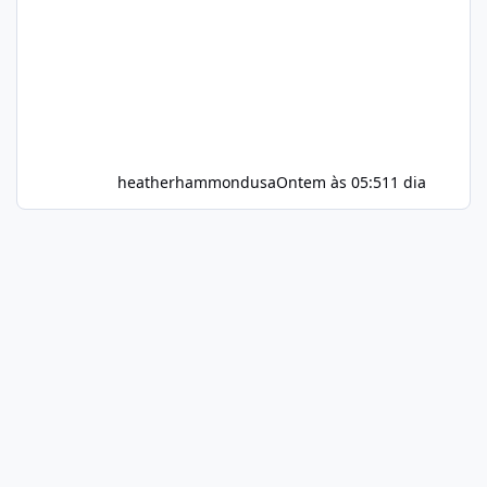
heatherhammondusa
Ontem às 05:51
1 dia