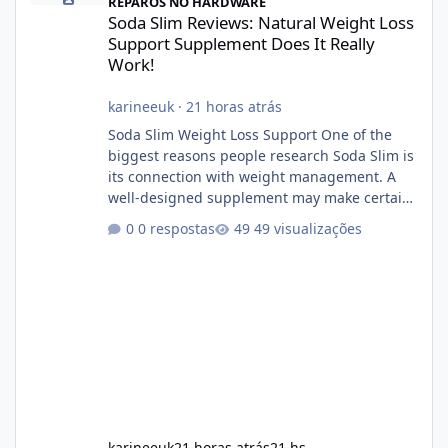
REPAROS NO HARDWARE
Soda Slim Reviews: Natural Weight Loss
Support Supplement Does It Really
Work!
karineeuk
·
21 horas atrás
Soda Slim Weight Loss Support One of the
biggest reasons people research Soda Slim is
its connection with weight management. A
well-designed supplement may make certain
aspects of a healthy routine easier to
0 respostas
49 visualizações
maintain, depending on its ingredients and
the individual using it. Nevertheless, Soda
Slim weight loss results are not guaranteed.
Body weight is affected by many factors,
including calorie intake, activity level, age,
sleep, genetics, medications, and metabolic
health. This means two peopl
karineeuk
21 horas atrás
21 hs