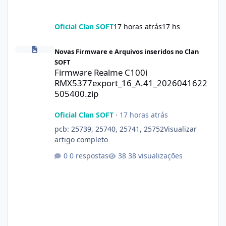
Oficial Clan SOFT
17 horas atrás
17 hs
Firmware Realme C100i RMX5377export_16_A.41_2026041622505
Novas Firmware e Arquivos inseridos no Clan
SOFT
Firmware Realme C100i
RMX5377export_16_A.41_2026041622
505400.zip
Oficial Clan SOFT
·
17 horas atrás
pcb: 25739, 25740, 25741, 25752Visualizar
artigo completo
0 respostas
38 visualizações