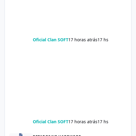
Oficial Clan SOFT
17 horas atrás
17 hs
Oficial Clan SOFT
17 horas atrás
17 hs
Soda Slim Reviews: Natural Weight Loss Support Supplement Doe