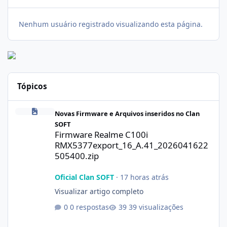
Nenhum usuário registrado visualizando esta página.
Tópicos
Firmware Realme C100i RMX5377export_16_A.41_2026041622505
Novas Firmware e Arquivos inseridos no Clan
SOFT
Firmware Realme C100i
RMX5377export_16_A.41_2026041622
505400.zip
Oficial Clan SOFT
·
17 horas atrás
Visualizar artigo completo
0 respostas
39 visualizações