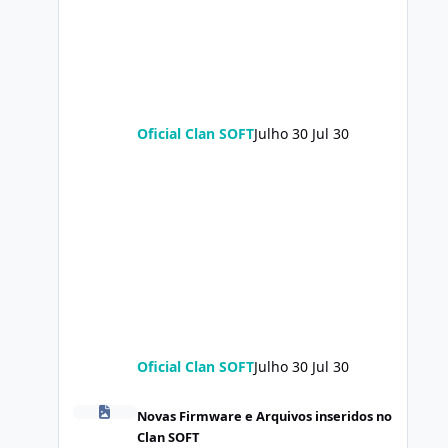
Oficial Clan SOFT
Julho 30
Jul 30
Oficial Clan SOFT
Julho 30
Jul 30
POCO X8 Pro (klee) ENG Firmware Engineering Rom Keep
Novas Firmware e Arquivos inseridos no
Clan SOFT