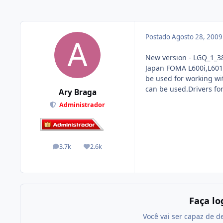
Postado
Agosto 28, 200
New version - LGQ_1_38S
Japan FOMA L600i,L601i
be used for working wi
can be used.Drivers fo
Ary Braga
Administrador
3.7k
2.6k
posts
Reputação
Faça l
Você vai ser capaz de d