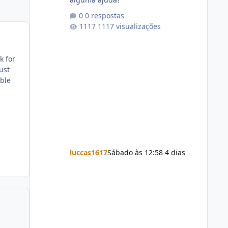
0 respostas
1117 visualizações
k for
ust
ble
luccas1617
Sábado às 12:58
4 dias