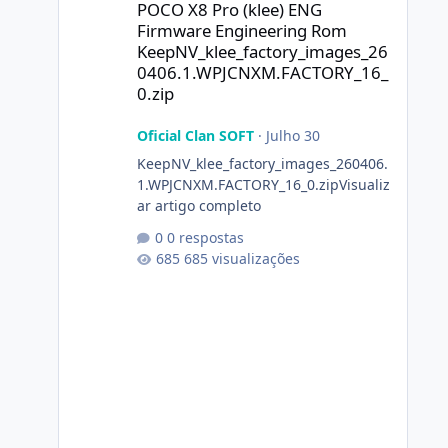
POCO X8 Pro (klee) ENG
Firmware Engineering Rom
KeepNV_klee_factory_images_26
0406.1.WPJCNXM.FACTORY_16_
0.zip
Oficial Clan SOFT
·
Julho 30
KeepNV_klee_factory_images_260406.
1.WPJCNXM.FACTORY_16_0.zipVisualiz
ar artigo completo
0 respostas
685 visualizações