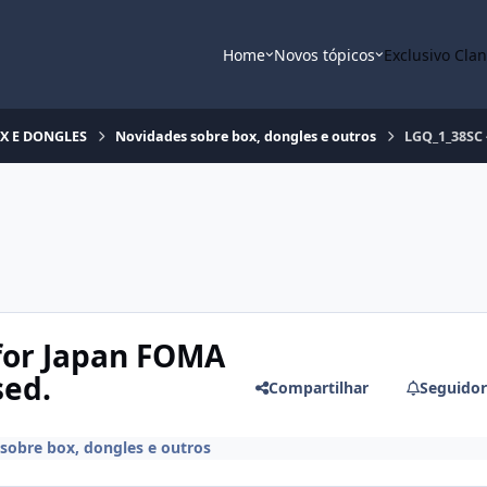
Home
Novos tópicos
Exclusivo Cla
OX E DONGLES
Novidades sobre box, dongles e outros
LGQ_1_38SC -
 for Japan FOMA
sed.
Compartilhar
Seguidor
sobre box, dongles e outros