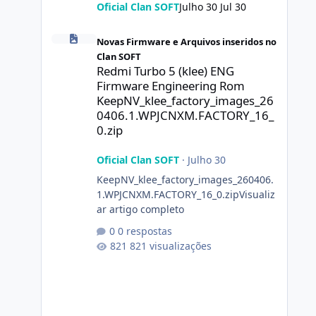
Oficial Clan SOFT
Julho 30
Jul 30
Redmi Turbo 5 (klee) ENG Firmware Engineering Rom Ke
Novas Firmware e Arquivos inseridos no
Clan SOFT
Redmi Turbo 5 (klee) ENG
Firmware Engineering Rom
KeepNV_klee_factory_images_26
0406.1.WPJCNXM.FACTORY_16_
0.zip
Oficial Clan SOFT
·
Julho 30
KeepNV_klee_factory_images_260406.
1.WPJCNXM.FACTORY_16_0.zipVisualiz
ar artigo completo
0 respostas
821 visualizações