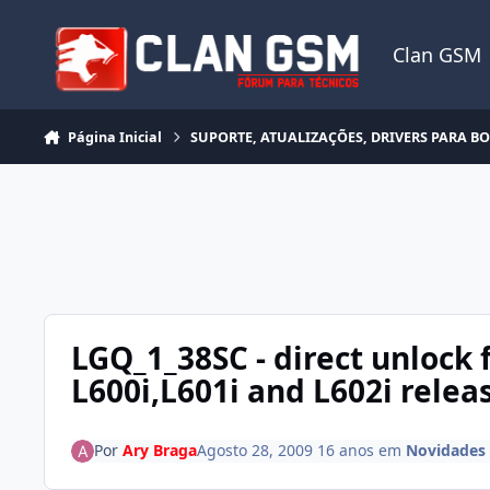
Ir para conteúdo
Clan GSM
Página Inicial
SUPORTE, ATUALIZAÇÕES, DRIVERS PARA B
LGQ_1_38SC - direct unlock
L600i,L601i and L602i relea
Por
Ary Braga
Agosto 28, 2009
16 anos
em
Novidades 