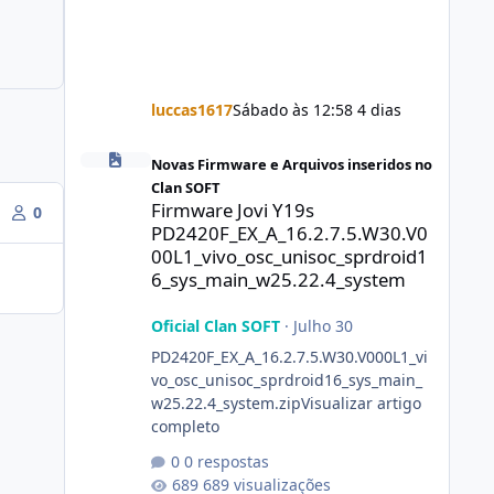
luccas1617
Sábado às 12:58
4 dias
Firmware Jovi Y19s PD2420F_EX_A_16.2.7.5.W30.V000L1_vi
Novas Firmware e Arquivos inseridos no
Clan SOFT
Firmware Jovi Y19s
0
PD2420F_EX_A_16.2.7.5.W30.V0
00L1_vivo_osc_unisoc_sprdroid1
6_sys_main_w25.22.4_system
Oficial Clan SOFT
·
Julho 30
PD2420F_EX_A_16.2.7.5.W30.V000L1_vi
vo_osc_unisoc_sprdroid16_sys_main_
w25.22.4_system.zipVisualizar artigo
completo
0 respostas
689 visualizações