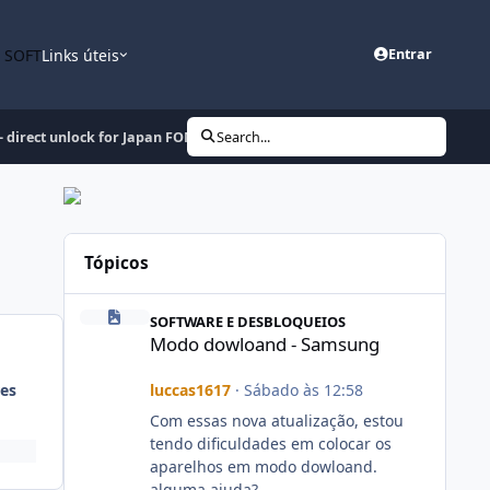
n SOFT
Links úteis
Entrar
 direct unlock for Japan FOMA L600i,L601i and L602i released.
Search...
Tópicos
Modo dowloand - Samsung
SOFTWARE E DESBLOQUEIOS
Modo dowloand - Samsung
luccas1617
·
Sábado às 12:58
es
Com essas nova atualização, estou
tendo dificuldades em colocar os
aparelhos em modo dowloand.
alguma ajuda?