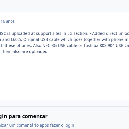
9
16 anos
C is uploaded at support sites in LG section. - Added direct unloc
 and L602i. Original USB cable which goes together with phone m
th these phones. Also NEC 3G USB cable or Toshiba 803,904 USB ca
r them also are uploaded.
ogin para comentar
eixar um comentário após fazer o login