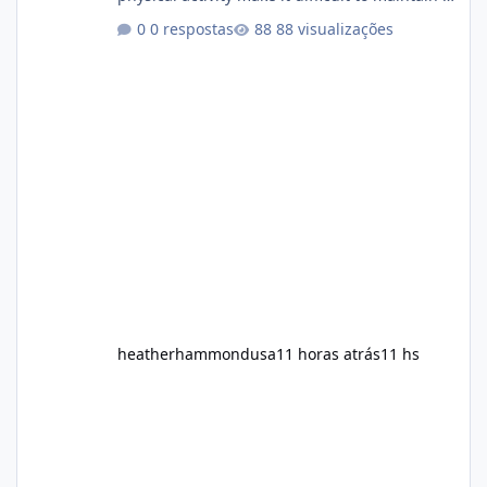
healthy routine. As a result, many people look
0 respostas
88 visualizações
for dietary supplements that may
complement their efforts to lose weight. Alka
Slim is marketed as a weight-management
supplement designed for people who want
additional support while working toward their
fitness and weight goals. But an important
question remains: Does Alka Slim
heatherhammondusa
11 horas atrás
11 hs