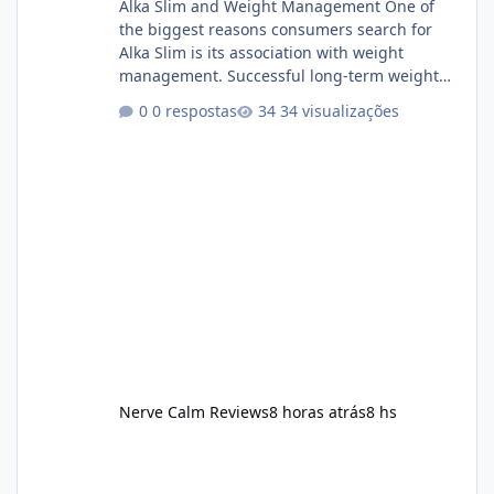
Alka Slim and Weight Management One of
the biggest reasons consumers search for
Alka Slim is its association with weight
management. Successful long-term weight
management typically depends on
0 respostas
34 visualizações
consistency rather than quick fixes. A
sustainable routine may include eating
nutrient-dense foods, controlling portions,
reducing excessive intake of highly processed
foods, staying active, sleeping adequately,
and managing stress. If Alka Slim is
incorporated into such a routine, users
should still maint
Nerve Calm Reviews
8 horas atrás
8 hs