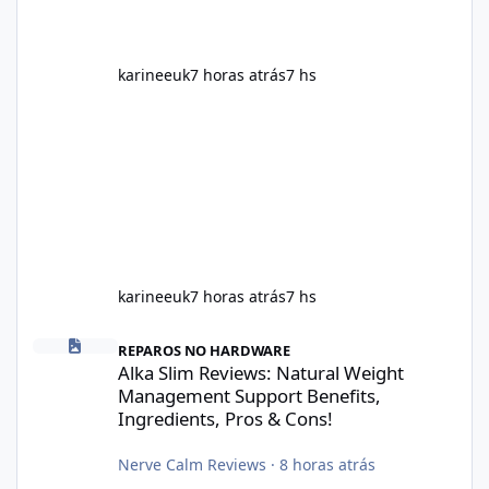
health. This means two peopl
karineeuk
7 horas atrás
7 hs
karineeuk
7 horas atrás
7 hs
Alka Slim Reviews: Natural Weight Management Support Benefits
REPAROS NO HARDWARE
Alka Slim Reviews: Natural Weight
Management Support Benefits,
Ingredients, Pros & Cons!
Nerve Calm Reviews
·
8 horas atrás