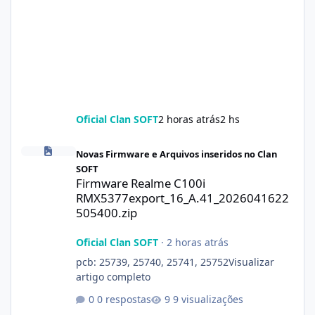
Oficial Clan SOFT
2 horas atrás
2 hs
Firmware Realme C100i RMX5377export_16_A.41_2026041622505
Novas Firmware e Arquivos inseridos no Clan
SOFT
Firmware Realme C100i
RMX5377export_16_A.41_2026041622
505400.zip
Oficial Clan SOFT
·
2 horas atrás
pcb: 25739, 25740, 25741, 25752Visualizar
artigo completo
0 respostas
9 visualizações