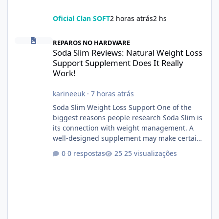
Oficial Clan SOFT
2 horas atrás
2 hs
Soda Slim Reviews: Natural Weight Loss Support Supplement Doe
REPAROS NO HARDWARE
Soda Slim Reviews: Natural Weight Loss
Support Supplement Does It Really
Work!
karineeuk
·
7 horas atrás
Soda Slim Weight Loss Support One of the
biggest reasons people research Soda Slim is
its connection with weight management. A
well-designed supplement may make certain
aspects of a healthy routine easier to
0 respostas
25 visualizações
maintain, depending on its ingredients and
the individual using it. Nevertheless, Soda
Slim weight loss results are not guaranteed.
Body weight is affected by many factors,
including calorie intake, activity level, age,
sleep, genetics, medications, and metabolic