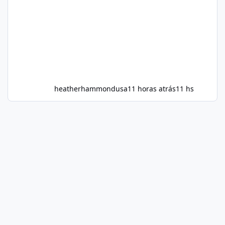
heatherhammondusa
11 horas atrás
11 hs