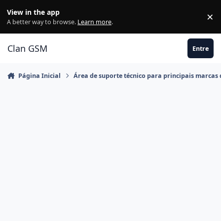
Ir para conteúdo
View in the app
×
Di
A better way to browse.
Learn more
.
Clan GSM
Entre
Página Inicial
Área de suporte técnico para principais marcas