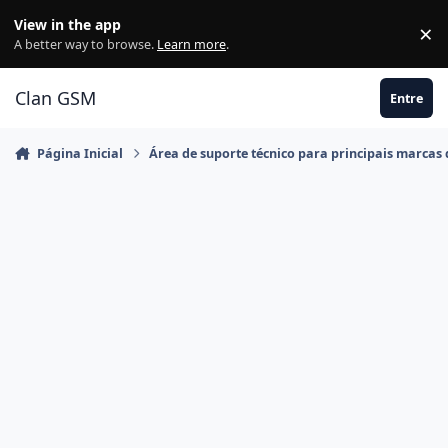
Ir para conteúdo
View in the app
×
Di
A better way to browse.
Learn more
.
Clan GSM
Entre
Página Inicial
Área de suporte técnico para principais marcas