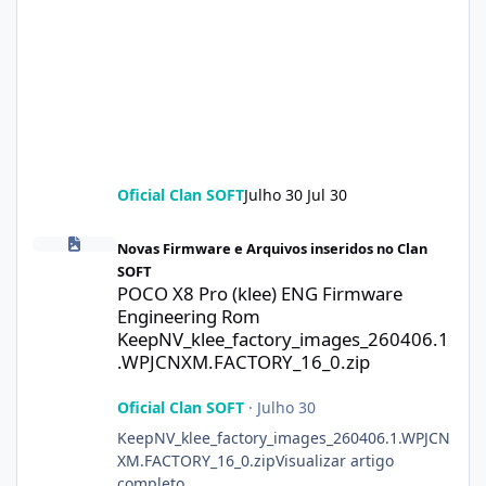
Oficial Clan SOFT
Julho 30
Jul 30
POCO X8 Pro (klee) ENG Firmware Engineering Rom KeepNV_kle
Novas Firmware e Arquivos inseridos no Clan
SOFT
POCO X8 Pro (klee) ENG Firmware
Engineering Rom
KeepNV_klee_factory_images_260406.1
.WPJCNXM.FACTORY_16_0.zip
Oficial Clan SOFT
·
Julho 30
KeepNV_klee_factory_images_260406.1.WPJCN
XM.FACTORY_16_0.zipVisualizar artigo
completo