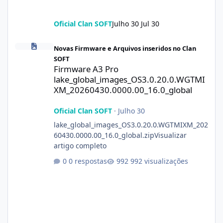
Oficial Clan SOFT
Julho 30
Jul 30
Firmware A3 Pro lake_global_images_OS3.0.20.0.WGTMIXM_2026
Novas Firmware e Arquivos inseridos no Clan
SOFT
Firmware A3 Pro
lake_global_images_OS3.0.20.0.WGTMI
XM_20260430.0000.00_16.0_global
Oficial Clan SOFT
·
Julho 30
lake_global_images_OS3.0.20.0.WGTMIXM_202
60430.0000.00_16.0_global.zipVisualizar
artigo completo
0 respostas
992 visualizações