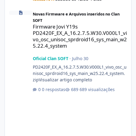
Firmware Jovi Y19s PD2420F_EX_A_16.2.7.5.W30.V000L1_vivo_osc
Novas Firmware e Arquivos inseridos no Clan
SOFT
Firmware Jovi Y19s
PD2420F_EX_A_16.2.7.5.W30.V000L1_vi
vo_osc_unisoc_sprdroid16_sys_main_w2
5.22.4_system
Oficial Clan SOFT
·
Julho 30
PD2420F_EX_A_16.2.7.5.W30.V000L1_vivo_osc_u
nisoc_sprdroid16_sys_main_w25.22.4_system.
zipVisualizar artigo completo
0 respostas
689 visualizações