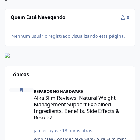
Quem Está Navegando
0
Nenhum usuário registrado visualizando esta página.
Tópicos
Alka Slim Reviews: Natural Weight Management Support Explained
REPAROS NO HARDWARE
Alka Slim Reviews: Natural Weight
Management Support Explained
Ingredients, Benefits, Side Effects &
Results!
jamieclayus
·
13 horas atrás
Who May Consider Alka Slim? Alka Slim may