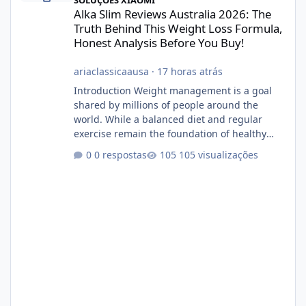
Alka Slim Reviews Australia 2026: The
Truth Behind This Weight Loss Formula,
Honest Analysis Before You Buy!
ariaclassicaausa
·
17 horas atrás
Introduction Weight management is a goal
shared by millions of people around the
world. While a balanced diet and regular
exercise remain the foundation of healthy
weight loss, many individuals also explore
0 respostas
105 visualizações
dietary supplements for additional support.
One product that has attracted attention is
Alka Slim, a weight loss supplement marketed
to help support metabolism, energy levels,
and fat management. This article provides a
neutral and informative overview of Alka Slim.
It explains what the suppl