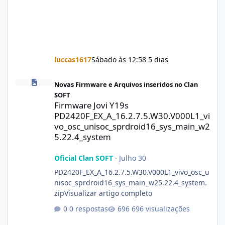
luccas1617
Sábado às 12:58
5 dias
Firmware Jovi Y19s PD2420F_EX_A_16.2.7.5.W30.V000L1_vivo_osc
Novas Firmware e Arquivos inseridos no Clan
SOFT
Firmware Jovi Y19s
PD2420F_EX_A_16.2.7.5.W30.V000L1_vi
vo_osc_unisoc_sprdroid16_sys_main_w2
5.22.4_system
Oficial Clan SOFT
·
Julho 30
PD2420F_EX_A_16.2.7.5.W30.V000L1_vivo_osc_u
nisoc_sprdroid16_sys_main_w25.22.4_system.
zipVisualizar artigo completo
0 respostas
696 visualizações