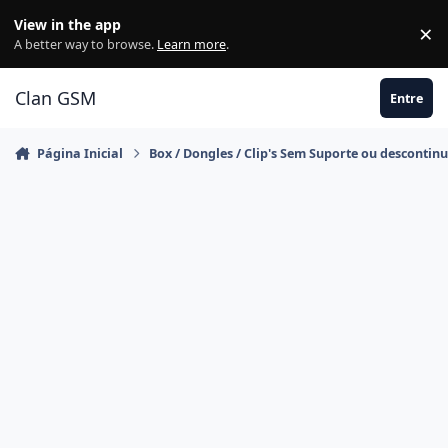
Ir para conteúdo
View in the app
×
Di
A better way to browse.
Learn more
.
Clan GSM
Entre
Página Inicial
Box / Dongles / Clip's Sem Suporte ou descontin