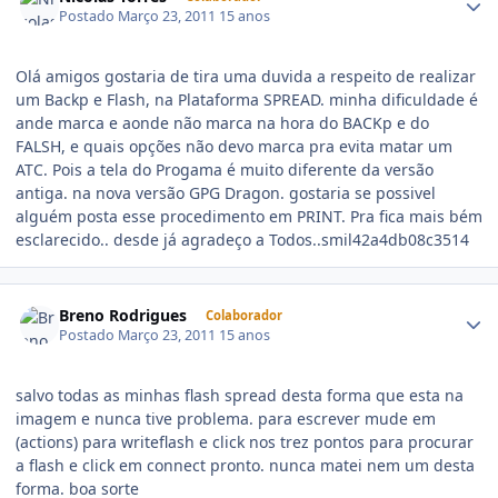
Postado
Março 23, 2011
15 anos
Olá amigos gostaria de tira uma duvida a respeito de realizar
um Backp e Flash, na Plataforma SPREAD. minha dificuldade é
ande marca e aonde não marca na hora do BACKp e do
FALSH, e quais opções não devo marca pra evita matar um
ATC. Pois a tela do Progama é muito diferente da versão
antiga. na nova versão GPG Dragon. gostaria se possivel
alguém posta esse procedimento em PRINT. Pra fica mais bém
esclarecido.. desde já agradeço a Todos..smil42a4db08c3514
Breno Rodrigues
Colaborador
Postado
Março 23, 2011
15 anos
salvo todas as minhas flash spread desta forma que esta na
imagem e nunca tive problema. para escrever mude em
(actions) para writeflash e click nos trez pontos para procurar
a flash e click em connect pronto. nunca matei nem um desta
forma. boa sorte