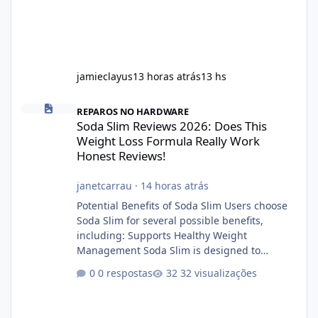
jamieclayus
13 horas atrás
13 hs
Soda Slim Reviews 2026: Does This Weight Loss Formula Really 
REPAROS NO HARDWARE
Soda Slim Reviews 2026: Does This
Weight Loss Formula Really Work
Honest Reviews!
janetcarrau
·
14 horas atrás
Potential Benefits of Soda Slim Users choose
Soda Slim for several possible benefits,
including: Supports Healthy Weight
Management Soda Slim is designed to
complement Soda Slim eating and regular
0 respostas
32 visualizações
exercise rather than replace them.
Encourages Energy Some ingredients may
help maintain normal energy production