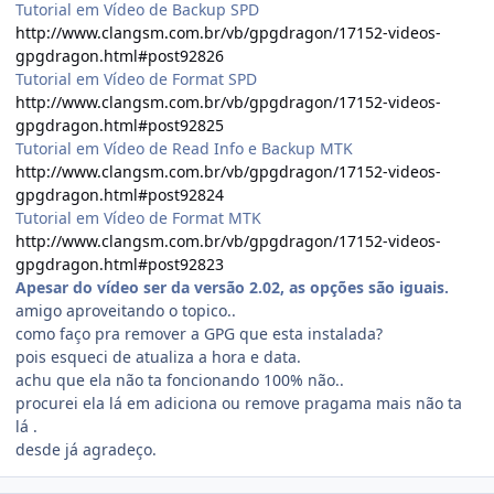
Tutorial em Vídeo de Backup SPD
http://www.clangsm.com.br/vb/gpgdragon/17152-videos-
gpgdragon.html#post92826
Tutorial em Vídeo de Format SPD
http://www.clangsm.com.br/vb/gpgdragon/17152-videos-
gpgdragon.html#post92825
Tutorial em Vídeo de Read Info e Backup MTK
http://www.clangsm.com.br/vb/gpgdragon/17152-videos-
gpgdragon.html#post92824
Tutorial em Vídeo de Format MTK
http://www.clangsm.com.br/vb/gpgdragon/17152-videos-
gpgdragon.html#post92823
Apesar do vídeo ser da versão 2.02, as opções são iguais.
amigo aproveitando o topico..
como faço pra remover a GPG que esta instalada?
pois esqueci de atualiza a hora e data.
achu que ela não ta foncionando 100% não..
procurei ela lá em adiciona ou remove pragama mais não ta
lá .
desde já agradeço.