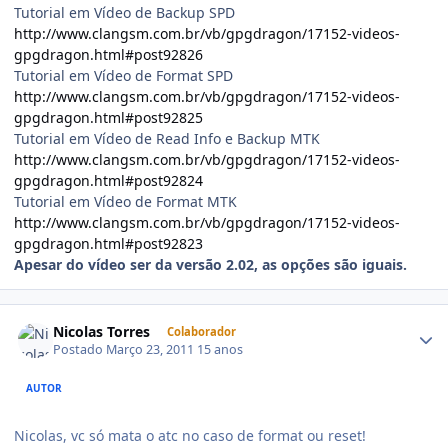
Tutorial em Vídeo de Backup SPD
http://www.clangsm.com.br/vb/gpgdragon/17152-videos-
gpgdragon.html#post92826
Tutorial em Vídeo de Format SPD
http://www.clangsm.com.br/vb/gpgdragon/17152-videos-
gpgdragon.html#post92825
Tutorial em Vídeo de Read Info e Backup MTK
http://www.clangsm.com.br/vb/gpgdragon/17152-videos-
gpgdragon.html#post92824
Tutorial em Vídeo de Format MTK
http://www.clangsm.com.br/vb/gpgdragon/17152-videos-
gpgdragon.html#post92823
Apesar do vídeo ser da versão 2.02, as opções são iguais.
Nicolas Torres
Colaborador
Postado
Março 23, 2011
15 anos
AUTOR
Nicolas, vc só mata o atc no caso de format ou reset!