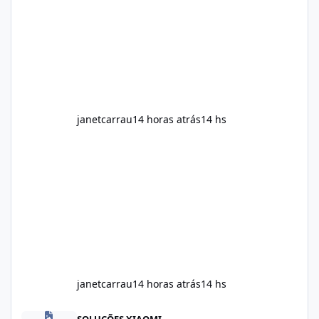
throughout the day. Helps Reduce Cravings
Certain ingredients may promote feelings of
fullness when combined with balanced
meals. Supports Metabolism Natural
ingredients may assist the body'
janetcarrau
14 horas atrás
14 hs
janetcarrau
14 horas atrás
14 hs
Alka Slim Reviews Australia 2026: The Truth Behind This Weight
SOLUÇÕES XIAOMI