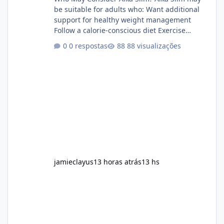
be suitable for adults who: Want additional
support for healthy weight management
Follow a calorie-conscious diet Exercise
regularly Prefer supplements containing
0 respostas
88 visualizações
plant-based ingredients Want to complement
an existing wellness routine It is not intended
for children. How to Use Alka Slim Always
follow the instructions Alka Slim Reviews
provided on the product label. General
recommendations include: Take with water.
Use consistently. Combine with
jamieclayus
13 horas atrás
13 hs