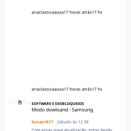
ariaclassicaausa
17 horas atrás
17 hs
ariaclassicaausa
17 horas atrás
17 hs
Modo dowloand - Samsung
SOFTWARE E DESBLOQUEIOS
Modo dowloand - Samsung
luccas1617
·
Sábado às 12:58
Com essas nova atualização, estou tendo