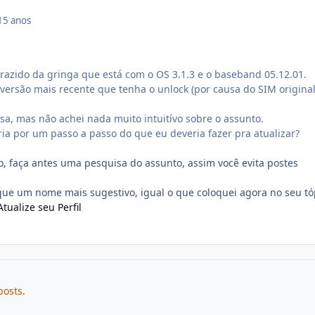
15 anos
azido da gringa que está com o OS 3.1.3 e o baseband 05.12.01.
 versão mais recente que tenha o unlock (por causa do SIM origina
isa, mas não achei nada muito intuitívo sobre o assunto.
a por um passo a passo do que eu deveria fazer pra atualizar?
o, faça antes uma pesquisa do assunto, assim você evita postes
que um nome mais sugestivo, igual o que coloquei agora no seu tó
Atualize seu Perfil
posts.