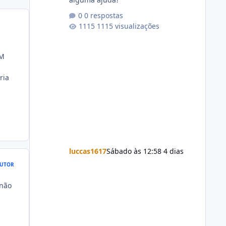
0 respostas
1115 visualizações
IM
ria
luccas1617
Sábado às 12:58
4 dias
UTOR
 não