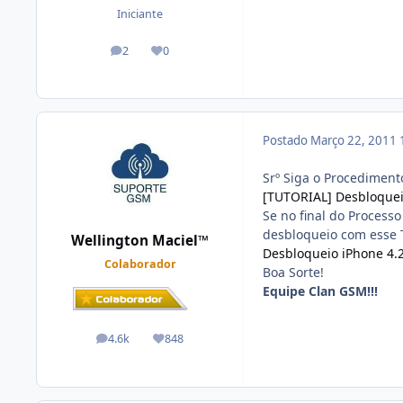
Iniciante
2
0
posts
Reputação
Postado
Março 22, 2011
Srº Siga o Procediment
[TUTORIAL]
Desbloquei
Se no final do Process
desbloqueio com esse T
Wellington Maciel™
Desbloqueio iPhone 4.
Colaborador
Boa Sorte!
Equipe Clan GSM!!!
4.6k
848
posts
Reputação