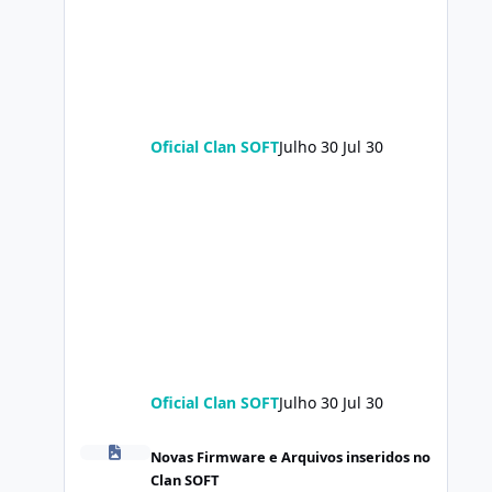
Oficial Clan SOFT
Julho 30
Jul 30
Oficial Clan SOFT
Julho 30
Jul 30
POCO X8 Pro (klee) ENG Firmware Engineering Rom Keep
Novas Firmware e Arquivos inseridos no
Clan SOFT