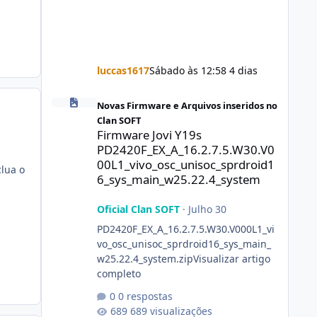
luccas1617
Sábado às 12:58
4 dias
Firmware Jovi Y19s PD2420F_EX_A_16.2.7.5.W30.V000L1_vi
Novas Firmware e Arquivos inseridos no
Clan SOFT
Firmware Jovi Y19s
PD2420F_EX_A_16.2.7.5.W30.V0
00L1_vivo_osc_unisoc_sprdroid1
clua o
6_sys_main_w25.22.4_system
Oficial Clan SOFT
·
Julho 30
PD2420F_EX_A_16.2.7.5.W30.V000L1_vi
vo_osc_unisoc_sprdroid16_sys_main_
w25.22.4_system.zipVisualizar artigo
completo
0 respostas
689 visualizações