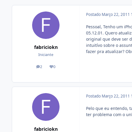
Postado
Março 22, 2011
Pessoal, Tenho um iPho
05.12.01. Quero atuali
original que deve ser d
intuitívo sobre o assu
fabriciokn
fazer pra atualizar? O
Iniciante
2
0
posts
Reputação
Postado
Março 22, 2011
Pelo que eu entendo, t
ter problema com o unl
fabriciokn