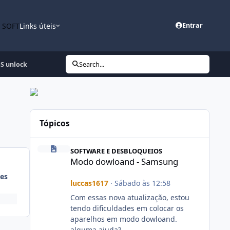
n SOFT
Links úteis
Entrar
S unlock
Search...
Tópicos
Modo dowloand - Samsung
SOFTWARE E DESBLOQUEIOS
Modo dowloand - Samsung
es
luccas1617
·
Sábado às 12:58
Com essas nova atualização, estou
tendo dificuldades em colocar os
aparelhos em modo dowloand.
alguma ajuda?