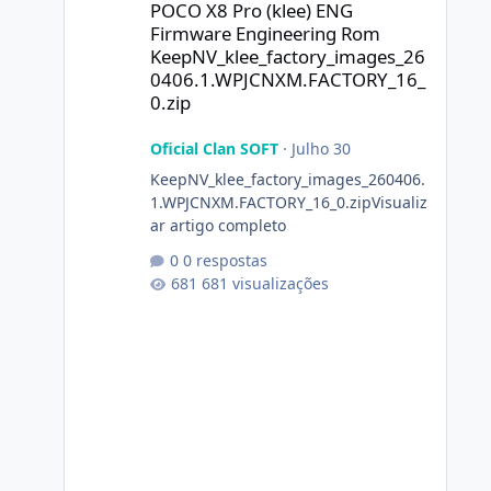
POCO X8 Pro (klee) ENG
Firmware Engineering Rom
KeepNV_klee_factory_images_26
0406.1.WPJCNXM.FACTORY_16_
0.zip
Oficial Clan SOFT
·
Julho 30
KeepNV_klee_factory_images_260406.
1.WPJCNXM.FACTORY_16_0.zipVisualiz
ar artigo completo
0 respostas
681 visualizações