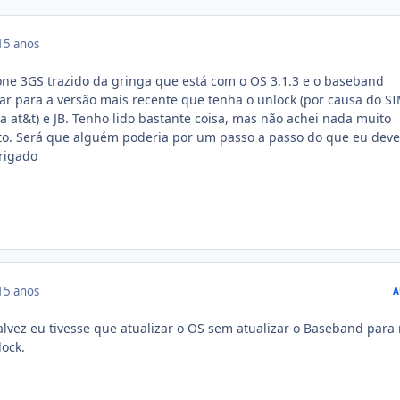
15 anos
ne 3GS trazido da gringa que está com o OS 3.1.3 e o baseband
zar para a versão mais recente que tenha o unlock (por causa do S
a at&t) e JB. Tenho lido bastante coisa, mas não achei nada muito
nto. Será que alguém poderia por um passo a passo do que eu deve
brigado
15 anos
A
alvez eu tivesse que atualizar o OS sem atualizar o Baseband para
ock.