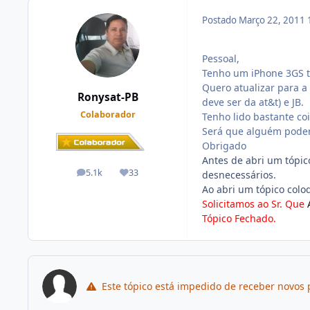
Postado
Março 22, 2011
Pessoal,
Tenho um iPhone 3GS tr
Quero atualizar para a
Ronysat-PB
deve ser da at&t) e JB.
Colaborador
Tenho lido bastante co
Será que alguém poderi
Obrigado
Antes de abri um tópic
5.1k
33
desnecessários.
posts
Reputação
Ao abri um tópico colo
Solicitamos ao Sr. Que
Tópico Fechado.
Este tópico está impedido de receber novos 