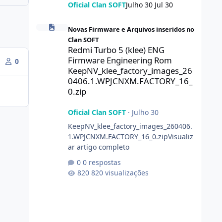
Oficial Clan SOFT
Julho 30
Jul 30
Redmi Turbo 5 (klee) ENG Firmware Engineering Rom Ke
Novas Firmware e Arquivos inseridos no
Clan SOFT
Redmi Turbo 5 (klee) ENG
Firmware Engineering Rom
0
KeepNV_klee_factory_images_26
0406.1.WPJCNXM.FACTORY_16_
0.zip
Oficial Clan SOFT
·
Julho 30
KeepNV_klee_factory_images_260406.
1.WPJCNXM.FACTORY_16_0.zipVisualiz
ar artigo completo
0 respostas
820 visualizações