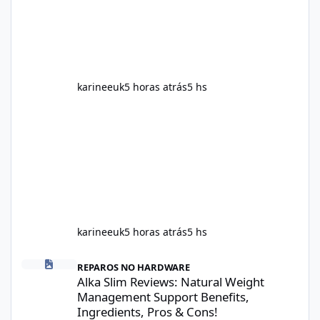
including calorie intake, activity level, age,
sleep, genetics, medications, and metabolic
health. This means two peopl
karineeuk
5 horas atrás
5 hs
karineeuk
5 horas atrás
5 hs
Alka Slim Reviews: Natural Weight Management Support Benefits
REPAROS NO HARDWARE
Alka Slim Reviews: Natural Weight
Management Support Benefits,
Ingredients, Pros & Cons!