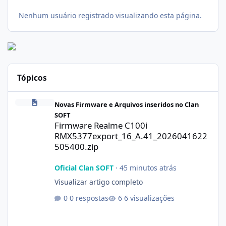
Nenhum usuário registrado visualizando esta página.
Tópicos
Firmware Realme C100i RMX5377export_16_A.41_2026041622505
Novas Firmware e Arquivos inseridos no Clan
SOFT
Firmware Realme C100i
RMX5377export_16_A.41_2026041622
505400.zip
Oficial Clan SOFT
·
45 minutos atrás
Visualizar artigo completo
0 respostas
6 visualizações