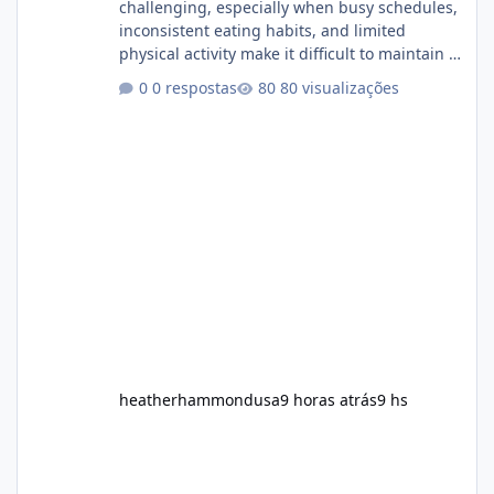
challenging, especially when busy schedules,
inconsistent eating habits, and limited
physical activity make it difficult to maintain a
healthy routine. As a result, many people look
0 respostas
80 visualizações
for dietary supplements that may
complement their efforts to lose weight. Alka
Slim is marketed as a weight-management
supplement designed for people who want
additional support while working toward their
fitness and weight goals. But an important
question remains: Does Alka Slim
heatherhammondusa
9 horas atrás
9 hs