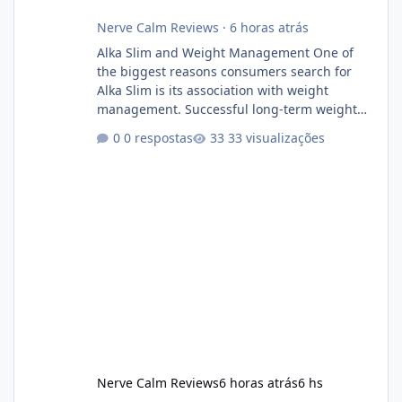
Nerve Calm Reviews
·
6 horas atrás
Alka Slim and Weight Management One of
the biggest reasons consumers search for
Alka Slim is its association with weight
management. Successful long-term weight
management typically depends on
0 respostas
33 visualizações
consistency rather than quick fixes. A
sustainable routine may include eating
nutrient-dense foods, controlling portions,
reducing excessive intake of highly processed
foods, staying active, sleeping adequately,
and managing stress. If Alka Slim is
incorporated into such a routine, users
should still maint
Nerve Calm Reviews
6 horas atrás
6 hs