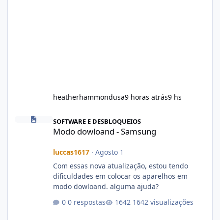
heatherhammondusa
9 horas atrás
9 hs
Modo dowloand - Samsung
SOFTWARE E DESBLOQUEIOS
Modo dowloand - Samsung
luccas1617
·
Agosto 1
Com essas nova atualização, estou tendo
dificuldades em colocar os aparelhos em
modo dowloand. alguma ajuda?
0 respostas
1642 visualizações