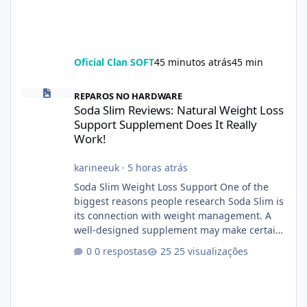
Oficial Clan SOFT
45 minutos atrás
45 min
Soda Slim Reviews: Natural Weight Loss Support Supplement Doe
REPAROS NO HARDWARE
Soda Slim Reviews: Natural Weight Loss
Support Supplement Does It Really
Work!
karineeuk
·
5 horas atrás
Soda Slim Weight Loss Support One of the
biggest reasons people research Soda Slim is
its connection with weight management. A
well-designed supplement may make certain
aspects of a healthy routine easier to
0 respostas
25 visualizações
maintain, depending on its ingredients and
the individual using it. Nevertheless, Soda
Slim weight loss results are not guaranteed.
Body weight is affected by many factors,