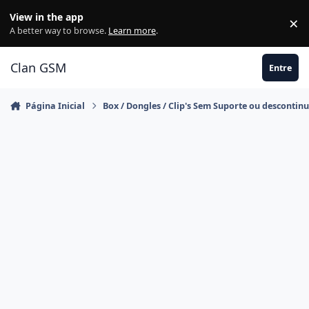
Ir para conteúdo
View in the app
×
Di
A better way to browse.
Learn more
.
Clan GSM
Entre
Página Inicial
Box / Dongles / Clip's Sem Suporte ou descontin