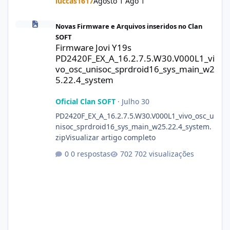
luccas1617
Agosto 1
Ago 1
Firmware Jovi Y19s PD2420F_EX_A_16.2.7.5.W30.V000L1_vivo_osc
Novas Firmware e Arquivos inseridos no Clan
SOFT
Firmware Jovi Y19s
PD2420F_EX_A_16.2.7.5.W30.V000L1_vi
vo_osc_unisoc_sprdroid16_sys_main_w2
5.22.4_system
Oficial Clan SOFT
·
Julho 30
PD2420F_EX_A_16.2.7.5.W30.V000L1_vivo_osc_u
nisoc_sprdroid16_sys_main_w25.22.4_system.
zipVisualizar artigo completo
0 respostas
702 visualizações