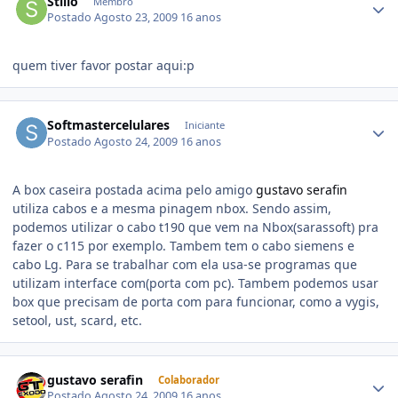
Stillo
Membro
Postado
Agosto 23, 2009
16 anos
quem tiver favor postar aqui:p
Softmastercelulares
Iniciante
Postado
Agosto 24, 2009
16 anos
A box caseira postada acima pelo amigo
gustavo serafin
utiliza cabos e a mesma pinagem nbox. Sendo assim,
podemos utilizar o cabo t190 que vem na Nbox(sarassoft) pra
fazer o c115 por exemplo. Tambem tem o cabo siemens e
cabo Lg. Para se trabalhar com ela usa-se programas que
utilizam interface com(porta com pc). Tambem podemos usar
box que precisam de porta com para funcionar, como a vygis,
setool, ust, scard, etc.
gustavo serafin
Colaborador
Postado
Agosto 24, 2009
16 anos