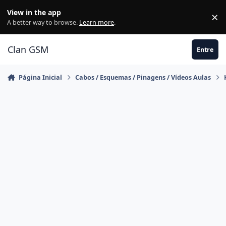
Ir para conteúdo
View in the app
×
Di
A better way to browse.
Learn more
.
Clan GSM
Entre
Página Inicial
Cabos / Esquemas / Pinagens / Vídeos Aulas