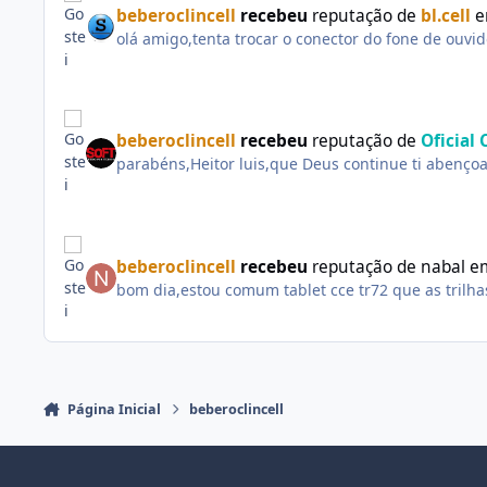
beberoclincell
recebeu
reputação de
bl.cell
olá amigo,tenta trocar o conector do fone de ouvi
beberoclincell
recebeu
reputação de
Oficial 
parabéns,Heitor luis,que Deus continue ti abençoan
beberoclincell
recebeu
reputação de
nabal
e
bom dia,estou comum tablet cce tr72 que as tril
Página Inicial
beberoclincell