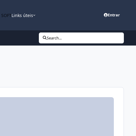
n SOFT
Links úteis
Entrar
Search...