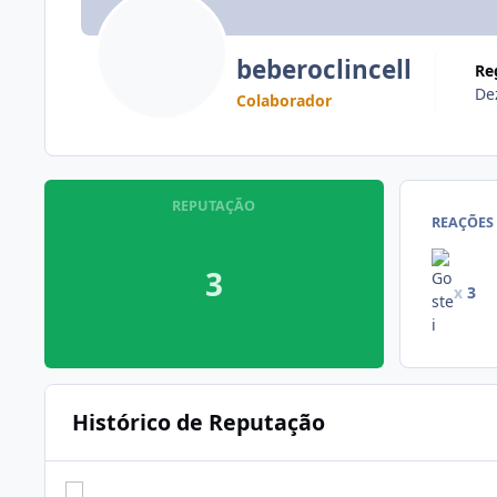
beberoclincell
R
De
Colaborador
REPUTAÇÃO
REAÇÕES
3
x
3
Histórico de Reputação