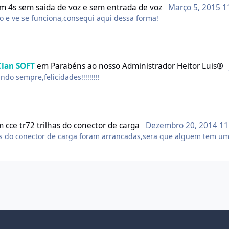
em
4s sem saida de voz e sem entrada de voz
Março 5, 2015
1
do e ve se funciona,consequi aqui dessa forma!
Clan SOFT
em
Parabéns ao nosso Administrador Heitor Luis®
do sempre,felicidades!!!!!!!!!
m
cce tr72 trilhas do conector de carga
Dezembro 20, 2014
11
has do conector de carga foram arrancadas,sera que alguem tem um