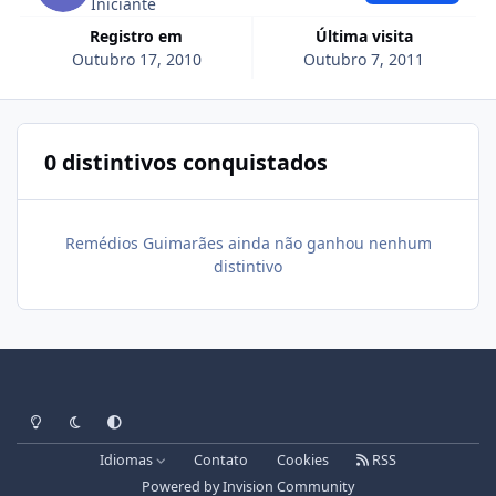
Iniciante
Registro em
Última visita
Outubro 17, 2010
Outubro 7, 2011
0 distintivos conquistados
Remédios Guimarães ainda não ganhou nenhum
distintivo
Light Mode
Dark Mode
System Preference
Idiomas
Contato
Cookies
RSS
Powered by
Invision Community