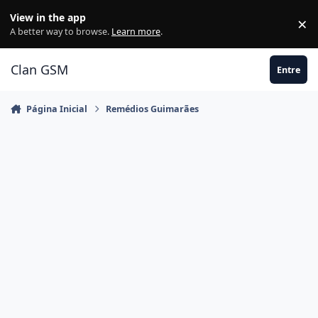
Ir para conteúdo
View in the app
×
Di
A better way to browse.
Learn more
.
Clan GSM
Entre
Página Inicial
Remédios Guimarães