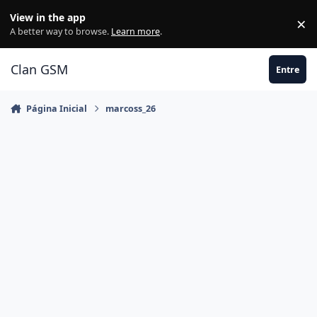
Ir para conteúdo
View in the app
×
Di
A better way to browse.
Learn more
.
Clan GSM
Entre
Página Inicial
marcoss_26