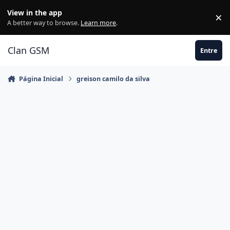
Ir para conteúdo
View in the app
×
Di
A better way to browse.
Learn more
.
Clan GSM
Entre
Página Inicial
greison camilo da silva