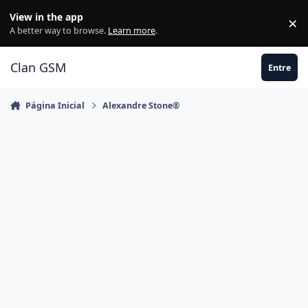
Ir para conteúdo
View in the app
×
Di
A better way to browse.
Learn more
.
Clan GSM
Entre
Página Inicial
Alexandre Stone®