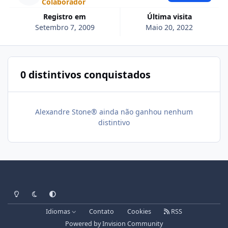
Colaborador
Registro em
Última visita
Setembro 7, 2009
Maio 20, 2022
0 distintivos conquistados
Alexandre Stone® ainda não ganhou nenhum
distintivo
Light Mode
Dark Mode
System Preference
Idiomas
Contato
Cookies
RSS
Powered by
Invision Community