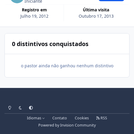
Iniciante
Registro em
Última visita
Julho 19, 2012
Outubro 17, 2013
0 distintivos conquistados
o pastor ainda não ganhou nenhum distintivo
Light Mode
Dark Mode
System Preference
Idiomas
Contato
Cookies
RSS
Powered by
Invision Community