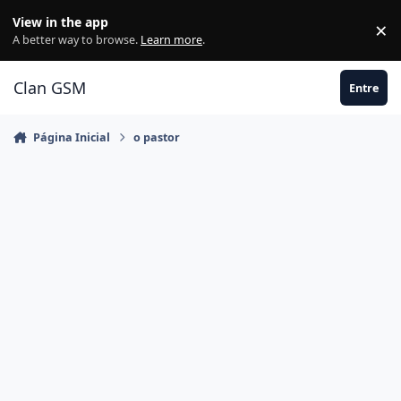
Ir para conteúdo
View in the app
×
Di
A better way to browse.
Learn more
.
Clan GSM
Entre
Página Inicial
o pastor