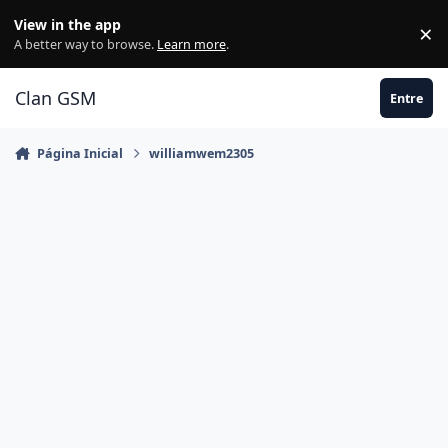
Ir para conteúdo
View in the app
×
Di
A better way to browse.
Learn more
.
Clan GSM
Entre
Página Inicial
williamwem2305