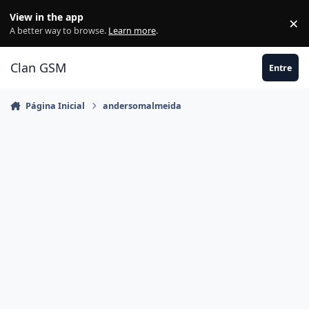
Ir para conteúdo
View in the app
×
Di
A better way to browse.
Learn more
.
Clan GSM
Entre
Página Inicial
andersomalmeida