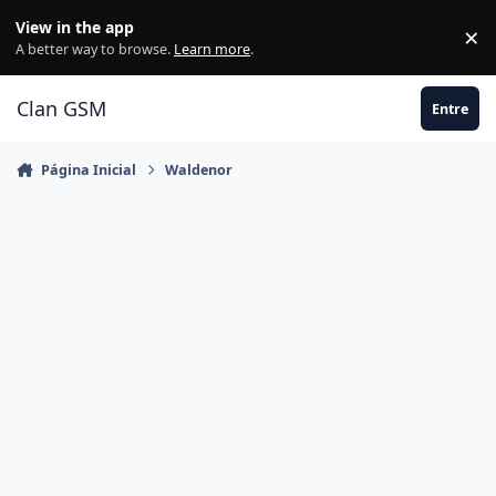
Ir para conteúdo
View in the app
×
Di
A better way to browse.
Learn more
.
Clan GSM
Entre
Página Inicial
Waldenor