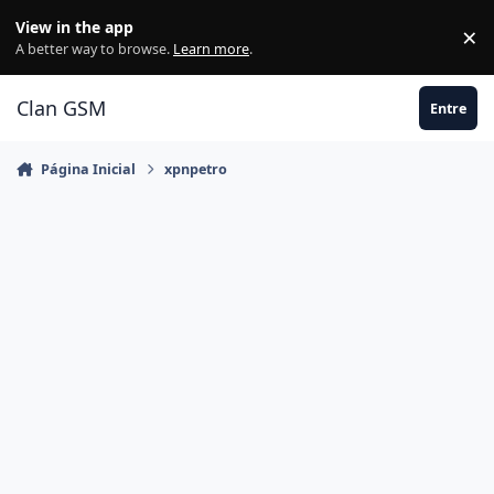
Ir para conteúdo
View in the app
×
Di
A better way to browse.
Learn more
.
Clan GSM
Entre
Página Inicial
xpnpetro