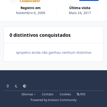
Colaborador
Registro em
Última visita
Novembro 6, 2009
Maio 24, 2017
0 distintivos conquistados
xpnpetro ainda não ganhou nenhum distintivo
Light Mode
Dark Mode
System Preference
Idiomas
Contato
Cookies
RSS
Powered by
Invision Community